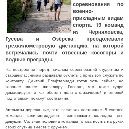
соревнования по
военно-
прикладным видам
спорта. 19 команд
из Черняховска,
Гусева и Озёрска преодолевали
трёхкилометровую дистанцию, на которой
встречались почти отвесные косогоры и
водные преграды.
На построении перед началом соревнований студентам и
старшеклассникам раздавали буклеты с призывом служить по
контракту. Дмитрий Елефтериади готов хоть сейчас, но
заранее жалеет шевелюру. Говорят, что такие кудри
демаскируют, а как обстоят дела с физической и огневой
подготовкой, покажут состязания.
Автоматы деревянные, зато весят как настоящие. В составе
команды калининградского технического колледжа две
девушки. Сильная половина команды готова носить на руках
своих спутниц вместе с оружием.