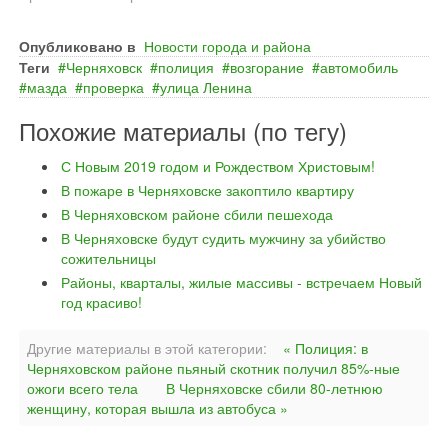
Опубликовано в
Новости города и района
Теги
Черняховск
полиция
возгорание
автомобиль
мазда
проверка
улица Ленина
Похожие материалы (по тегу)
С Новым 2019 годом и Рождеством Христовым!
В пожаре в Черняховске закоптило квартиру
В Черняховском районе сбили пешехода
В Черняховске будут судить мужчину за убийство
сожительницы
Районы, кварталы, жилые массивы - встречаем Новый
год красиво!
Другие материалы в этой категории:
« Полиция: в
Черняховском районе пьяный скотник получил 85%-ные
ожоги всего тела
В Черняховске сбили 80-летнюю
женщину, которая вышла из автобуса »