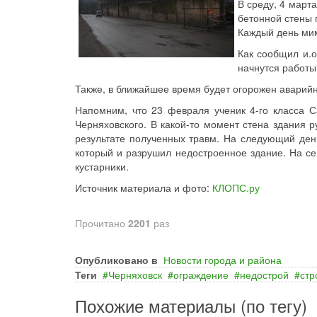
В среду, 4 март
бетонной стены 
Каждый день мим
Как сообщил и.о
начнутся работы
Также, в ближайшее время будет огорожен аварий
Напомним, что 23 февраля ученик 4-го класса С
Черняховского. В какой-то момент стена здания р
результате полученных травм. На следующий день
который и разрушил недостроенное здание. На се
кустарники.
Источник материала и фото:
КЛОПС.ру
Прочитано
2201
раз
Опубликовано в
Новости города и района
Теги
Черняховск
ограждение
недострой
стр
Похожие материалы (по тегу)