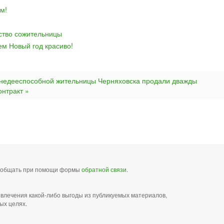
м!
йство сожительницы
ем Новый год красиво!
 недееспособной жительницы Черняховска продали дважды
нтракт »
сообщать при помощи формы
обратной связи
.
звлечения какой-либо выгоды из публикуемых материалов,
ых целях.