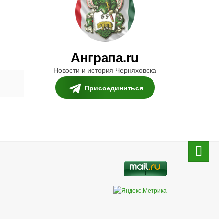
Анграпа.ru
Новости и история Черняховска
Присоединиться