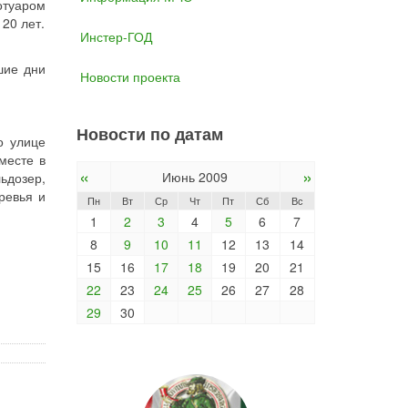
отуаром
20 лет.
Инстер-ГОД
шие дни
Новости проекта
Новости по датам
о улице
месте в
«
»
Июнь 2009
ьдозер,
ревья и
Пн
Вт
Ср
Чт
Пт
Сб
Вс
1
2
3
4
5
6
7
8
9
10
11
12
13
14
15
16
17
18
19
20
21
22
23
24
25
26
27
28
29
30