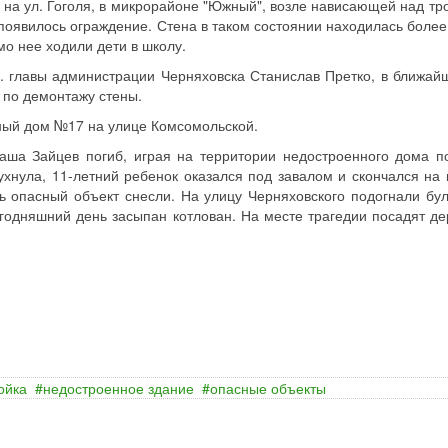
а на ул. Гоголя, в микрорайоне "Южный", возле нависающей над тр
появилось ограждение. Стена в таком состоянии находилась более 
о нее ходили дети в школу.
. главы администрации Черняховска Станислав Претко, в ближай
 по демонтажу стены.
ный дом №17 на улице Комсомольской.
аша Зайцев погиб, играя на территории недостроенного дома п
ухнула, 11-летний ребенок оказался под завалом и скончался на 
 опасный объект снесли. На улицу Черняховского подогнали бул
годняшний день засыпан котлован. На месте трагедии посадят де
ойка
недостроенное здание
опасные объекты