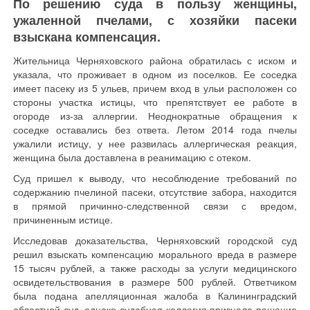
По решению суда в пользу женщины,
ужаленной пчелами, с хозяйки пасеки
взыскана компенсация.
Жительница Черняховского района обратилась с иском и
указала, что проживает в одном из поселков. Ее соседка
имеет пасеку из 5 ульев, причем вход в ульи расположен со
стороны участка истицы, что препятствует ее работе в
огороде из-за аллергии. Неоднократные обращения к
соседке оставались без ответа. Летом 2014 года пчелы
ужалили истицу, у нее развилась аллергическая реакция,
женщина была доставлена в реанимацию с отеком.
Суд пришел к выводу, что несоблюдение требований по
содержанию пчелиной пасеки, отсутствие забора, находится
в прямой причинно-следственной связи с вредом,
причиненным истице.
Исследовав доказательства, Черняховский городской суд
решил взыскать компенсацию морального вреда в размере
15 тысяч рублей, а также расходы за услуги медицинского
освидетельствования в размере 500 рублей. Ответчиком
была подана апелляционная жалоба в Калининградский
областной суд, однако судебная коллегия признала решение