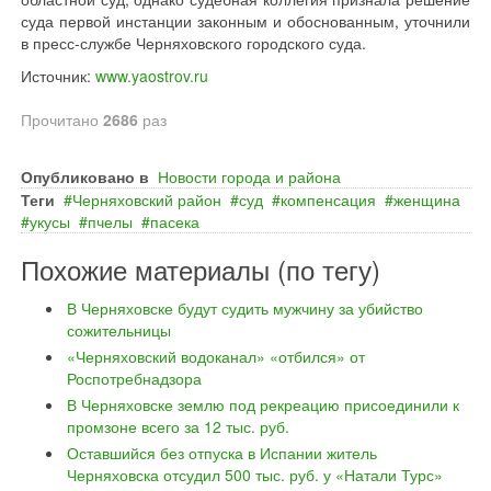
суда первой инстанции законным и обоснованным, уточнили
в пресс-службе Черняховского городского суда.
Источник:
www.yaostrov.ru
Прочитано
2686
раз
Опубликовано в
Новости города и района
Теги
Черняховский район
суд
компенсация
женщина
укусы
пчелы
пасека
Похожие материалы (по тегу)
В Черняховске будут судить мужчину за убийство
сожительницы
«Черняховский водоканал» «отбился» от
Роспотребнадзора
В Черняховске землю под рекреацию присоединили к
промзоне всего за 12 тыс. руб.
Оставшийся без отпуска в Испании житель
Черняховска отсудил 500 тыс. руб. у «Натали Турс»