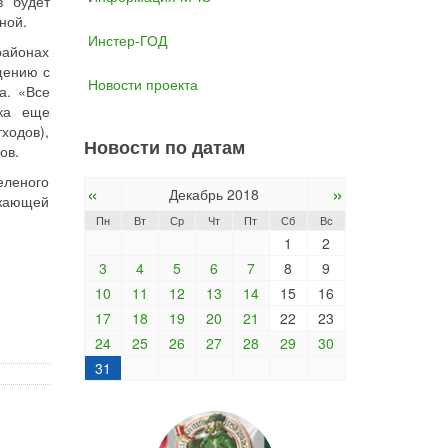
в будет
ной.
Инстер-ГОД
районах
щению с
Новости проекта
а. «Все
ска еще
ходов),
Новости по датам
ов.
еленого
«
»
Декабрь 2018
ужающей
Пн
Вт
Ср
Чт
Пт
Сб
Вс
1
2
3
4
5
6
7
8
9
10
11
12
13
14
15
16
17
18
19
20
21
22
23
24
25
26
27
28
29
30
31