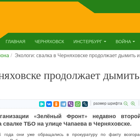
ГЛАВНАЯ
ЧЕРНЯХОВСК
ИНСТЕРБУРГ
ВОЙНА
йона
Экологи: свалка в Черняховске продолжает дымить 
рняховске продолжает дымить
размер шрифта
рганизации «Зелёный Фронт» недавно второ
 свалке ТБО на улице Чапаева в Черняховске.
4 года они уже обращались в прокуратуру по факту возгор