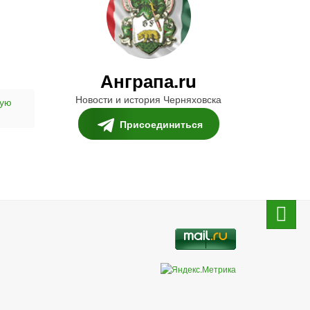
Анграпа.ru
Новости и история Черняховска
ную
Присоединиться