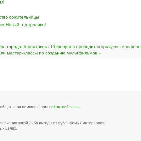
м!
йство сожительницы
ем Новый год красиво!
ура города Черняховска 10 февраля проводит «горячую» телефон
вали мастер-классы по созданию мультфильмов »
сообщать при помощи формы
обратной связи
.
звлечения какой-либо выгоды из публикуемых материалов,
ых целях.