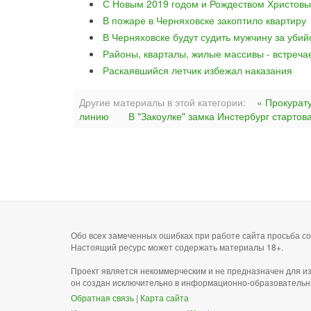
С Новым 2019 годом и Рождеством Христовы
В пожаре в Черняховске закоптило квартиру
В Черняховске будут судить мужчину за уби
Районы, кварталы, жилые массивы - встреча
Раскаявшийся летчик избежал наказания
Другие материалы в этой категории:
« Прокурат
линию
В "Закоулке" замка Инстербург старто
Обо всех замеченных ошибках при работе сайта просьба 
Настоящий ресурс может содержать материалы 18+.
Проект является некоммерческим и не предназначен для и
он создан исключительно в информационно-образовательн
Обратная связь
|
Карта сайта