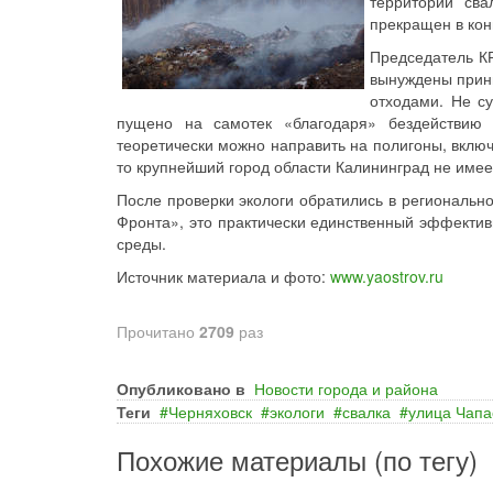
территории сва
прекращен в кон
Председатель К
вынуждены прини
отходами. Не с
пущено на самотек «благодаря» бездействию
теоретически можно направить на полигоны, вклю
то крупнейший город области Калининград не имее
После проверки экологи обратились в региональн
Фронта», это практически единственный эффекти
среды.
Источник материала и фото:
www.yaostrov.ru
Прочитано
2709
раз
Опубликовано в
Новости города и района
Теги
Черняховск
экологи
свалка
улица Чапа
Похожие материалы (по тегу)