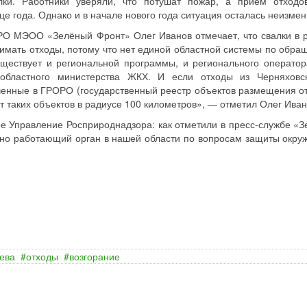
лки. Работники уверяли, что потушат пожар, а прием отходо
це года. Однако и в начале нового года ситуация осталась неизмен
РО МЭОО «Зелёный Фронт» Олег Иванов отмечает, что свалки в 
мать отходы, потому что нет единой областной системы по обра
уществует и региональной программы, и регионального оператор
 областного министерства ЖКХ. И если отходы из Черняхов
ченные в ГРОРО (государственный реестр объектов размещения от
т таких объектов в радиусе 100 километров», ― отметил Олег Иван
ое Управление Росприроднадзора: как отметили в пресс-службе «З
вно работающий орган в нашей области по вопросам защиты окр
ева
отходы
возгорание