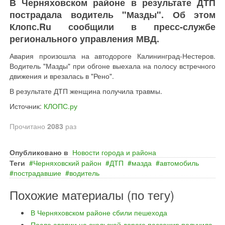
В Черняховском районе в результате ДТП
пострадала водитель "Мазды". Об этом
Клопс.Ru сообщили в пресс-службе
регионального управления МВД.
Авария произошла на автодороге Калининград-Нестеров.
Водитель "Мазды" при обгоне выехала на полосу встречного
движения и врезалась в "Рено".
В результате ДТП женщина получила травмы.
Источник:
КЛОПС.ру
Прочитано
2083
раз
Опубликовано в
Новости города и района
Теги
Черняховский район
ДТП
мазда
автомобиль
пострадавшие
водитель
Похожие материалы (по тегу)
В Черняховском районе сбили пешехода
После аварии на скользкой дороге пассажир получила