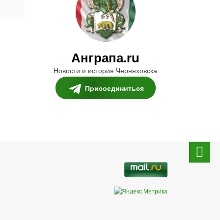
Анграпа.ru
Новости и история Черняховска
Присоединиться