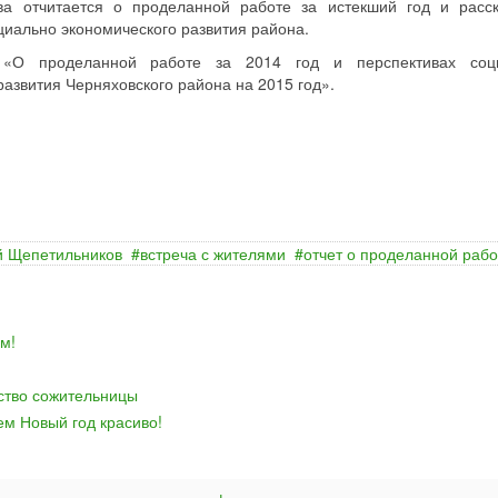
ва отчитается о проделанной работе за истекший год и расс
циально экономического развития района.
 «О проделанной работе за 2014 год и перспективах соци
развития Черняховского района на 2015 год».
й Щепетильников
встреча с жителями
отчет о проделанной рабо
м!
йство сожительницы
ем Новый год красиво!