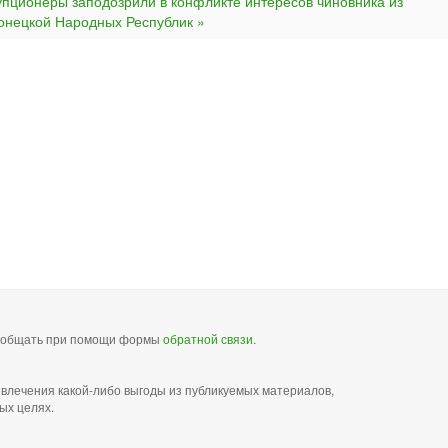
упционеры заподозрили в конфликте интересов чиновника из
онецкой Народных Республик »
сообщать при помощи формы
обратной связи
.
звлечения какой-либо выгоды из публикуемых материалов,
ых целях.