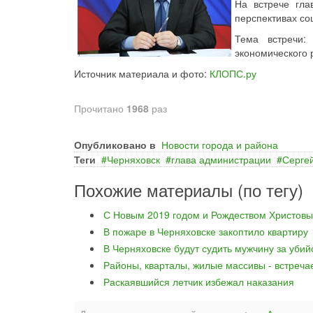
На встрече гла
перспективах со
Тема встречи:
экономического 
Источник материала и фото:
КЛОПС.ру
Прочитано
1968
раз
Опубликовано в
Новости города и района
Теги
Черняховск
глава администрации
Серге
Похожие материалы (по тегу)
С Новым 2019 годом и Рождеством Христовы
В пожаре в Черняховске закоптило квартиру
В Черняховске будут судить мужчину за уби
Районы, кварталы, жилые массивы - встреча
Раскаявшийся летчик избежал наказания