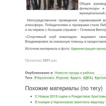
Общее руковод
физкультуры и
муниципальный 
Непосредственное проведение соревнований во
атмосфере. Победителями и призерами стали Либи
и на первом с большим отрывом – Гетманов Виктор
«Спортивный клуб инвалидов» выражает св
Владимировне за оказанную помощь в предоставл
Источник материала и фото:
Администрация муниц
Прочитано
2831
раз
Опубликовано в
Новости города и района
Теги
Черняховск
турнир
дартс
ДЮЦ
детск
Похожие материалы (по тегу)
С Новым 2019 годом и Рождеством Христовы
В пожаре в Черняховске закоптило квартиру