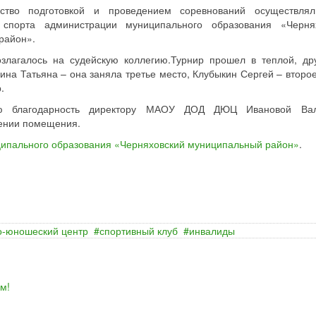
ство подготовкой и проведением соревнований осуществля
 спорта администрации муниципального образования «Черня
район».
злагалось на судейскую коллегию.Турнир прошел в теплой, др
на Татьяна – она заняла третье место, Клубыкин Сергей – второе
.
ою благодарность директору МАОУ ДОД ДЮЦ Ивановой Вал
ении помещения.
ипального образования «Черняховский муниципальный район»
.
о-юношеский центр
спортивный клуб
инвалиды
м!