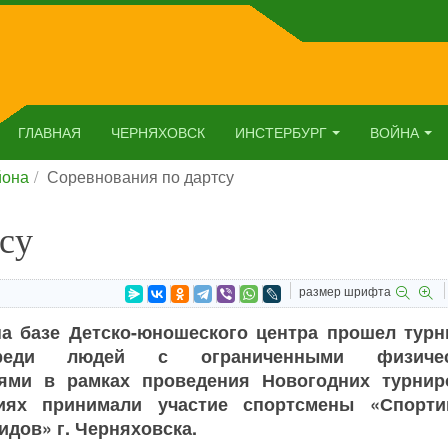
ГЛАВНАЯ
ЧЕРНЯХОВСК
ИНСТЕРБУРГ
ВОЙНА
йона
Соревнования по дартсу
су
размер шрифта
на базе Детско-юношеского центра прошел турн
реди людей с ограниченными физичес
ями в рамках проведения Новогодних турнир
иях принимали участие спортсмены «Спорти
идов» г. Черняховска.