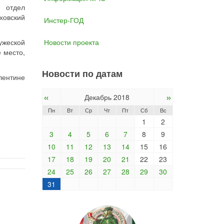
л отдел
ховский
Инстер-ГОД
ужеской
Новости проекта
 место,
Новости по датам
ентине
«
»
Декабрь 2018
Пн
Вт
Ср
Чт
Пт
Сб
Вс
1
2
3
4
5
6
7
8
9
10
11
12
13
14
15
16
17
18
19
20
21
22
23
24
25
26
27
28
29
30
31