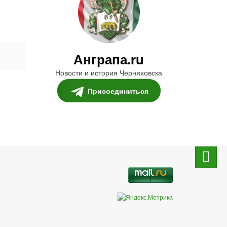
о
Анграпа.ru
Новости и история Черняховска
Присоединиться