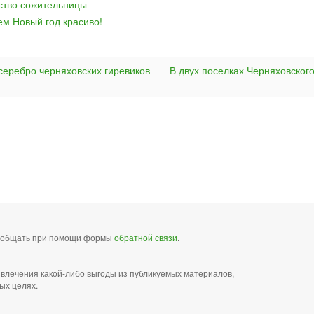
йство сожительницы
ем Новый год красиво!
 серебро черняховских гиревиков
В двух поселках Черняховског
сообщать при помощи формы
обратной связи
.
звлечения какой-либо выгоды из публикуемых материалов,
ых целях.