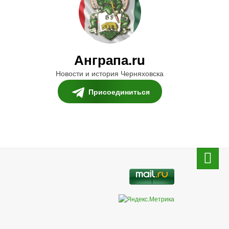
Анграпа.ru
Новости и история Черняховска
Присоединиться