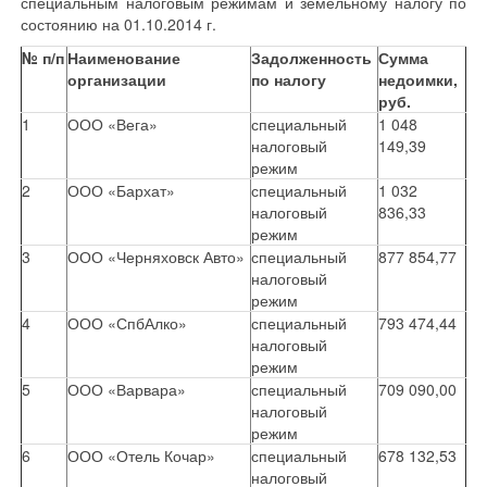
специальным налоговым режимам и земельному налогу по
состоянию на 01.10.2014 г.
№ п/п
Наименование
Задолженность
Сумма
организации
по налогу
недоимки,
руб.
1
ООО «Вега»
специальный
1 048
налоговый
149,39
режим
2
ООО «Бархат»
специальный
1 032
налоговый
836,33
режим
3
ООО «Черняховск Авто»
специальный
877 854,77
налоговый
режим
4
ООО «СпбАлко»
специальный
793 474,44
налоговый
режим
5
ООО «Варвара»
специальный
709 090,00
налоговый
режим
6
ООО «Отель Кочар»
специальный
678 132,53
налоговый