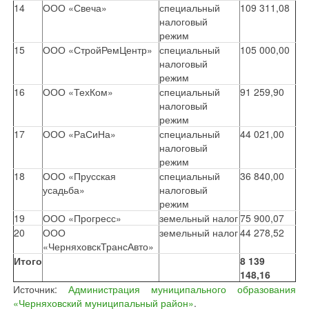
14
ООО «Свеча»
специальный
109 311,08
налоговый
режим
15
ООО «СтройРемЦентр»
специальный
105 000,00
налоговый
режим
16
ООО «ТехКом»
специальный
91 259,90
налоговый
режим
17
ООО «РаСиНа»
специальный
44 021,00
налоговый
режим
18
ООО «Прусская
специальный
36 840,00
усадьба»
налоговый
режим
19
ООО «Прогресс»
земельный налог
75 900,07
20
ООО
земельный налог
44 278,52
«ЧерняховскТрансАвто»
Итого
8 139
148,16
Источник:
Администрация муниципального образования
«Черняховский муниципальный район»
.