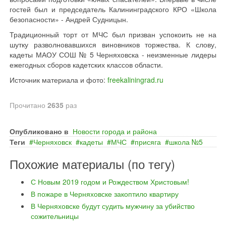
гостей был и председатель Калининградского КРО «Школа
безопасности» - Андрей Судницын.
Традиционный торт от МЧС был призван успокоить не на
шутку разволновавшихся виновников торжества. К слову,
кадеты МАОУ СОШ № 5 Черняховска - неизменные лидеры
ежегодных сборов кадетских классов области.
Источник материала и фото:
freekaliningrad.ru
Прочитано
2635
раз
Опубликовано в
Новости города и района
Теги
Черняховск
кадеты
МЧС
присяга
школа №5
Похожие материалы (по тегу)
С Новым 2019 годом и Рождеством Христовым!
В пожаре в Черняховске закоптило квартиру
В Черняховске будут судить мужчину за убийство
сожительницы