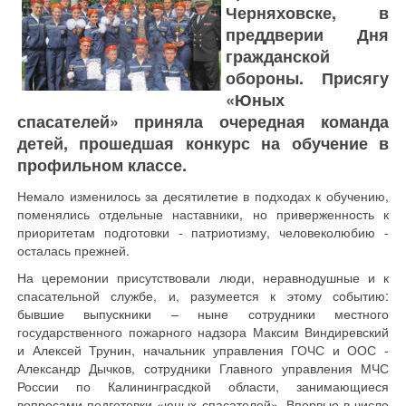
Черняховске, в
преддверии Дня
гражданской
обороны. Присягу
«Юных
спасателей» приняла очередная команда
детей, прошедшая конкурс на обучение в
профильном классе.
Немало изменилось за десятилетие в подходах к обучению,
поменялись отдельные наставники, но приверженность к
приоритетам подготовки - патриотизму, человеколюбию -
осталась прежней.
На церемонии присутствовали люди, неравнодушные и к
спасательной службе, и, разумеется к этому событию:
бывшие выпускники – ныне сотрудники местного
государственного пожарного надзора Максим Виндиревский
и Алексей Трунин, начальник управления ГОЧС и ООС -
Александр Дычков, сотрудники Главного управления МЧС
России по Калининграсдкой области, занимающиеся
вопросами подготовки «юных спасателей». Впервые в числе