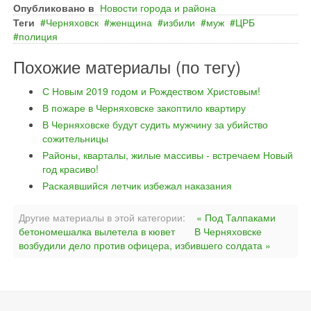
Опубликовано в
Новости города и района
Теги
Черняховск
женщина
избили
муж
ЦРБ
полиция
Похожие материалы (по тегу)
С Новым 2019 годом и Рождеством Христовым!
В пожаре в Черняховске закоптило квартиру
В Черняховске будут судить мужчину за убийство
сожительницы
Районы, кварталы, жилые массивы - встречаем Новый
год красиво!
Раскаявшийся летчик избежал наказания
Другие материалы в этой категории:
« Под Талпаками
бетономешалка вылетела в кювет
В Черняховске
возбудили дело против офицера, избившего солдата »