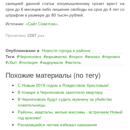
санкцией данной статьи злоумышленнику грозит арест на
срок до 6 месяцев либо лишение свободы на срок до 4 лет со
штрафом в размере до 80 тысяч рублей.
Источник:
«Сайт Советска»
.
Прочитано
2287
раз
Опубликовано в
Новости города и района
Теги
Черняховск
взрывчатка
порох
вокзал
паровоз
сбыт
полиция
задержали
житель
Похожие материалы (по тегу)
С Новым 2019 годом и Рождеством Христовым!
В пожаре в Черняховске закоптило квартиру
В Черняховске будут судить мужчину за убийство
сожительницы
Районы, кварталы, жилые массивы - встречаем Новый
год красиво!
Раскаявшийся летчик избежал наказания