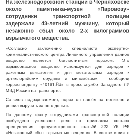
На железнодорожной станции в Черняховске
около памятника-музея «Паровозу»
сотрудники транспортной полиции
задержали 43-летний мужчину, который
незаконно сбыл около 2-х килограммов
взрывчатого вещества.
«Согласно заключению специалиста экспертно-
криминалистического центра Линейного управления данное
вещество является баллиститным порохом. Это
взрывоопасное вещество используется для зарядов к
ракетным двигателям и для метательных зарядов к
артиллерийским орудиям и миномётам», - сообщили
корреспонденту «40161.Ru» в пресс-службе Западного ЛУ
МВД России на транспорте.
Со слов подозреваемого, порох он нашёл на полигоне и
решил выручить за него деньги.
По данному факту сотрудниками транспортной полиции
возбуждено уголовное дело по признакам состава
преступления, предусмотренного статьёй 222 УК РФ
«Незаконный сбыт взрывчатых веществ». В соответствии с