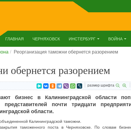
ГЛАВНАЯ
ЧЕРНЯХОВСК
ИНСТЕРБУРГ
ВОЙНА
йона
Реорганизация таможни обернется разорением
ни обернется разорением
размер шрифта
ают бизнес в Калининградской области поп
я представителей почти тридцати предприят
инградской области.
м объединенной Калининградской таможни.
 закрытия таможенного поста в Черняховске. По словам бизне