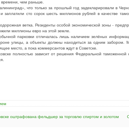
 времени, чем раньше.
лининград», что только за прошлый год задекларировали в Черн
 и заплатили сто сорок шесть миллионов рублей в качестве там
одорожная ветка. Резиденты особой экономической зоны - предпр
ложили миллионы евро на этой земле.
 обычной парковки отличалась лишь наличием зелёных информа
тороне улицы, а объекты должны находиться за одним забором. 
дящее место, а пока коммерсантов ждут в Советске.
яховске полностью зависит от решения Федеральной таможенной 
я.
ием
овске оштрафована фельдшер за торговлю спиртом и золотом