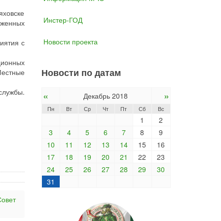
яховске
Инстер-ГОД
оженных
Новости проекта
иятия с
ционных
Новости по датам
Местные
службы.
«
»
Декабрь 2018
Пн
Вт
Ср
Чт
Пт
Сб
Вс
1
2
3
4
5
6
7
8
9
10
11
12
13
14
15
16
17
18
19
20
21
22
23
24
25
26
27
28
29
30
31
Совет