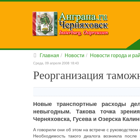
Главная
Новости
Новости города и ра
Среда, 09 апреля 2008 18:43
Реорганизация тамож
Новые транспортные расходы дел
невыгодным. Такова точка зрени
Черняховска, Гусева и Озерска Калин
А говорили они об этом на встрече с руководство
Необходимость такого диалога возникла после