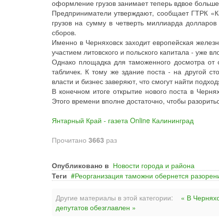
оформление грузов занимает теперь вдвое больше
Предприниматели утверждают, сообщает ГТРК «Ка
грузов на сумму в четверть миллиарда долларов
сборов.
Именно в Черняховск заходит европейская железн
участием литовского и польского капитала - уже в
Однако площадка для таможенного досмотра от
табличек. К тому же здание поста - на другой с
власти и бизнес заверяют, что смогут найти подхо
В конечном итоге открытие нового поста в Черн
Этого времени вполне достаточно, чтобы разоритьс
Янтарный Край - газета Online Калининград
Прочитано
3663
раз
Опубликовано в
Новости города и района
Теги
Реорганизация таможни обернется разорен
Другие материалы в этой категории:
« В Чернях
депутатов обезглавлен »