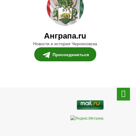
Анграпа.ru
Новости и история Черняховска
Присоединиться