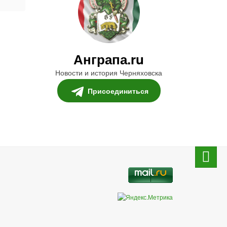
Анграпа.ru
Новости и история Черняховска
Присоединиться