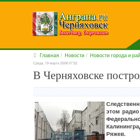
Главная
Новости
Новости города и ра
Среда, 19 марта 2008 07:52
В Черняховске постро
Следственны
этом радио
Федераль
Калинингра
Ряжев.