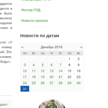
здается
дится в
Инстер-ГОД
ти было
зволила
Новости проекта
радская
плекс в
Новости по датам
сти: «У
«
»
р номер
Декабрь 2018
ий. Это
Пн
Вт
Ср
Чт
Пт
Сб
Вс
словия,
1
2
ободы».
3
4
5
6
7
8
9
10
11
12
13
14
15
16
17
18
19
20
21
22
23
24
25
26
27
28
29
30
31
здают