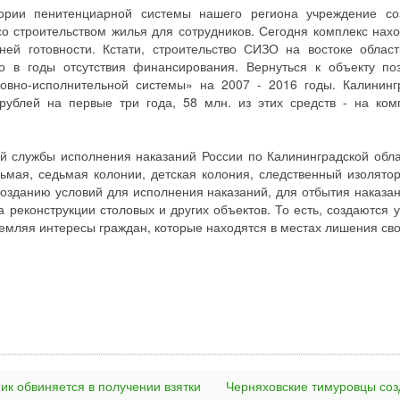
ории пенитенциарной системы нашего региона учреждение со
о строительством жилья для сотрудников. Сегодня комплекс нахо
ней готовности. Кстати, строительство СИЗО на востоке облас
о в годы отсутствия финансирования. Вернуться к объекту по
овно-исполнительной системы» на 2007 - 2016 годы. Калининг
рублей на первые три года, 58 млн. из этих средств - на ком
й службы исполнения наказаний России по Калининградской обла
сьмая, седьмая колонии, детская колония, следственный изолято
созданию условий для исполнения наказаний, для отбытия наказан
реконструкции столовых и других объектов. То есть, создаются у
щемляя интересы граждан, которые находятся в местах лишения св
ик обвиняется в получении взятки
Черняховские тимуровцы со