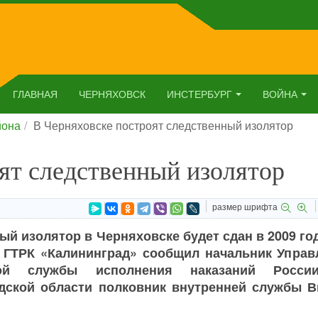
ГЛАВНАЯ
ЧЕРНЯХОВСК
ИНСТЕРБУРГ
ВОЙНА
йона
В Черняховске построят следственный изолятор
ят следственный изолятор
размер шрифта
й изолятор в Черняховске будет сдан в 2009 го
 ГТРК «Калининград» сообщил начальник Управ
ной службы исполнения наказаний Росс
дской области полковник внутренней службы В