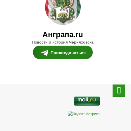
Анграпа.ru
Новости и история Черняховска
Присоединиться