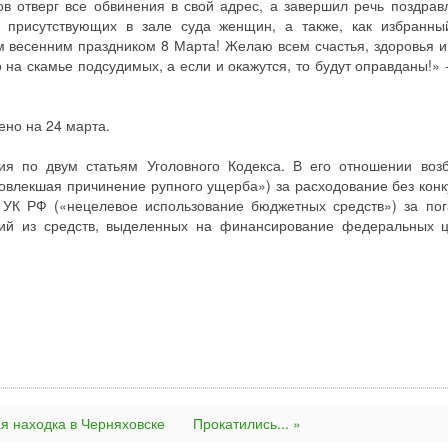
в отверг все обвинения в свой адрес, а завершил речь поздрав
х присутствующих в зале суда женщин, а также, как избранны
м весенним праздником 8 Марта! Желаю всем счастья, здоровья и
на скамье подсудимых, а если и окажутся, то будут оправданы!» -
ено на 24 марта.
ия по двум статьям Уголовного Кодекса. В его отношении воз
 повлекшая причинение рупного ущерба») за расходование без конк
1 УК РФ («нецелевое использование бюджетных средств») за по
ий из средств, выделенных на финансирование федеральных 
я находка в Черняховске
Прокатились... »