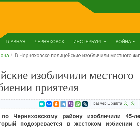
ГЛАВНАЯ
ЧЕРНЯХОВСК
ИНСТЕРБУРГ
ВОЙНА
йона
В Черняховске полицейские изобличили местного жи
йские изобличили местного
биении приятеля
размер шрифта
по Черняховскому району изобличили 45-ле
оторый подозревается в жестоком избиении с