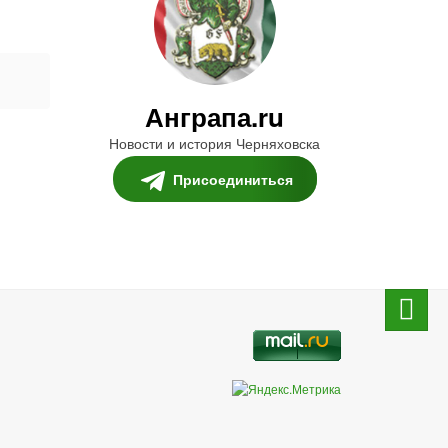
н
Анграпа.ru
Новости и история Черняховска
Присоединиться