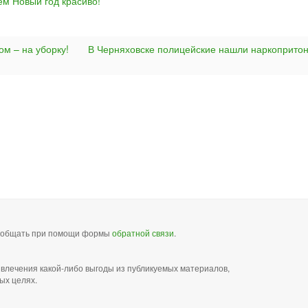
ем Новый год красиво!
ом – на уборку!
В Черняховске полицейские нашли наркоприто
сообщать при помощи формы
обратной связи
.
звлечения какой-либо выгоды из публикуемых материалов,
ых целях.