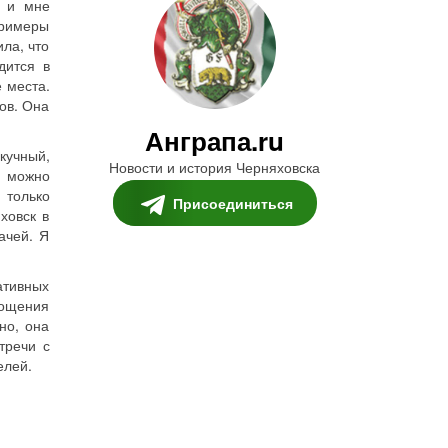
, и мне
примеры
ла, что
дится в
 места.
ов. Она
Анграпа.ru
кучный,
Новости и история Черняховска
м можно
 только
Присоединиться
ховск в
ачей. Я
ативных
рощения
но, она
тречи с
елей.