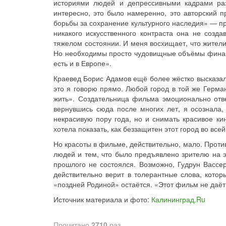
историями людей и депрессивными кадрами ра
интересно, это было намеренно, это авторский 
борьбы за сохранение культурного наследия» — п
никакого искусственного контраста она не созда
тяжелом состоянии. И меня восхищает, что жител
Но необходимы просто чудовищные объёмы финанс
есть и в Европе».
Краевед Борис Адамов ещё более жёстко высказал
это я говорю прямо. Любой город в той же Герман
жить». Создательница фильма эмоционально отве
вернувшись сюда после многих лет, я осознала,
некрасивую пору года, но и снимать красивое ки
хотела показать, как беззащитен этот город во вс
Но красоты в фильме, действительно, мало. Прот
людей и тем, что было предъявлено зрителю на э
прошлого не состоялся. Возможно, Гудрун Вассер
действительно верит в толерантные слова, котор
«поздней Родиной» остаётся. «Этот фильм не даёт 
Источник материала и фото:
Калининград.Ru
Прочитано
2710
раз