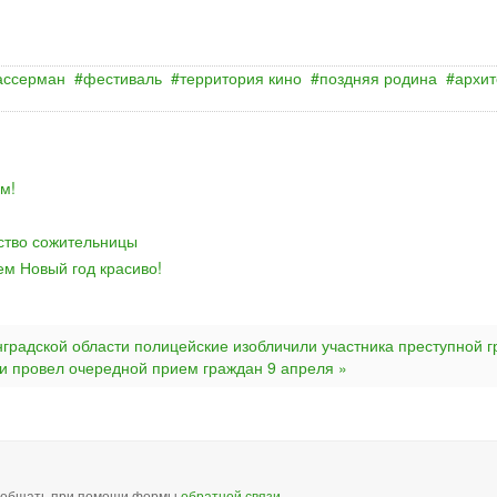
ассерман
фестиваль
территория кино
поздняя родина
архит
м!
йство сожительницы
ем Новый год красиво!
нградской области полицейские изобличили участника преступной 
и провел очередной прием граждан 9 апреля »
сообщать при помощи формы
обратной связи
.