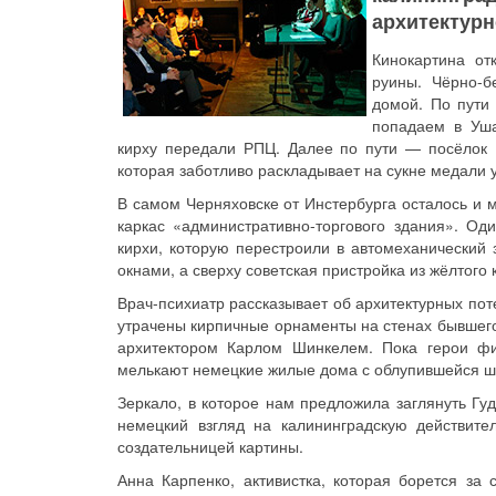
архитектурн
Кинокартина от
руины. Чёрно-
домой. По пути
попадаем в Уша
кирху передали РПЦ. Далее по пути — посёлок 
которая заботливо раскладывает на сукне медали 
В самом Черняховске от Инстербурга осталось и м
каркас «административно-торгового здания». О
кирхи, которую перестроили в автомеханический 
окнами, а сверху советская пристройка из жёлтого 
Врач-психиатр рассказывает об архитектурных пот
утрачены кирпичные орнаменты на стенах бывшего
архитектором Карлом Шинкелем. Пока герои фи
мелькают немецкие жилые дома с облупившейся ш
Зеркало, в которое нам предложила заглянуть Гу
немецкий взгляд на калининградскую действите
создательницей картины.
Анна Карпенко, активистка, которая борется за 