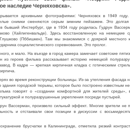
ое наследие Черняховска».
крывается архивными фотографиями: Черняховск в 1949 году.
белые снимки сменяются серым зимним пейзажем. Это долгая
 в бывший Инстербург, где в 1934 году родилась Гудрун Вассер
ково (Хайлигенвальде). Здесь восстановленную на немецкие с
Глушково (Пббишкен). Там мы знакомимся с дояркой местного к
ударника социалистического соревнования. Это пролог.
ного, и мало. На въезде в город камера замечает советские пятиэ
дин из героев фильма рассказывает историю немецкой полуразр
завод. В кадре — крепкая кирпичная кладка с готическими стрел
кирпича.
ерях во время реконструкции больницы. Из-за утепления фасада н
 здания городской тюрьмы, которое было построено известным н
льма говорят о «создании комфортной для жителей среды», 
тукатуркой и полуразрушенные укрепления посреди пустырей.
друн Вассерман, произвело сильный эффект. Многие зрители не 
льность и отстаивали свои позиции в дискуссии с восьмидесят
сохранение брусчатки в Калининграде, отметила резкий контрас