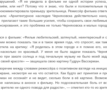
зрушений. «Я не увидела в фильме ни одной истории успеха
приём, или нет? Потому что я знаю, что были и положительные 
рокомментировала премьеру зрительница. Режиссёр фильма ответи
вала: «Архитектурное наследие Черняховска действительно нахо
и прилагают такие большие усилия, чтобы сохранить свои любимые
ирования, и это проблема не только Черняховска и малых город
ся о фильме: «Фильм любительский, затянутый, неинтересный и с
ии можно показать так и в такое время года, что спросят, как та
тила на критику: «Я родилась в этом городе и я помню его, но
 насколько он красивый. У меня не было задачи показать Черня
но при закате солнца и под печальную музыку не было моей зад
ей своей красоте» — защищала свою картину Гудрун Вассерман.
иворечие между словами режиссёра о позитивном взгляде на иници
кране, несмотря ни на что остаётся. Как будто акт принятия и п
ман не осознаёт и не видит, сколько боли в её картине. Возмож
ые написаны в анонсе к фильму. Но подсознательная боль от вс
зрителю ни одного повода для радости», — отметил кто-то из зрит