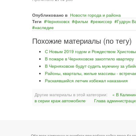
Опубликовано в
Новости города и района
Теги
Черняховск
фильм
режиссер
Гудрун В
наследие
Похожие материалы (по тегу)
С Новым 2019 годом и Рождеством Христовы
В пожаре в Черняховске закоптило квартиру
В Черняховске будут судить мужчину за уби
Районы, кварталы, жилые массивы - встреча
Раскаявшийся летчик избежал наказания
Другие материалы в этой категории:
« В Калини
в серии краж автомобиле
Глава администраци
Обо всех замеченных ошибках при работе сайта просьба 