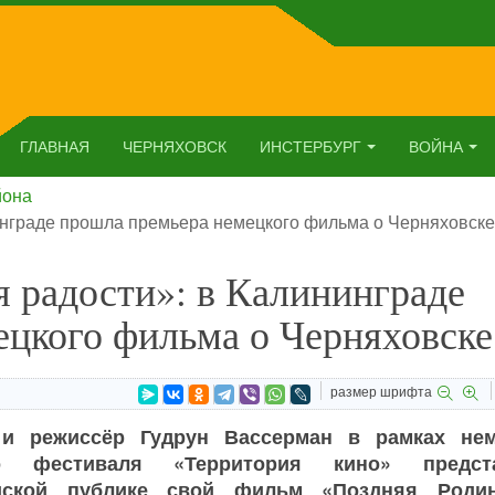
ГЛАВНАЯ
ЧЕРНЯХОВСК
ИНСТЕРБУРГ
ВОЙНА
йона
нинграде прошла премьера немецкого фильма о Черняховске
я радости»: в Калининграде
ецкого фильма о Черняховске
размер шрифта
и режиссёр Гудрун Вассерман в рамках нем
го фестиваля «Территория кино» предст
адской публике свой фильм «Поздняя Род