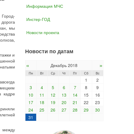
Информация МЧС
 Город-
Инстер-ГОД
 дорога
ман, мы
Новости проекта
редства
олхоза,
Новости по датам
тажки и
ушенной
«
»
Декабрь 2018
ьчатыми
Пн
Вт
Ср
Чт
Пт
Сб
Вс
1
2
авсегда
3
4
5
6
7
8
9
емецким
в кадре
10
11
12
13
14
15
16
17
18
19
20
21
22
23
приняли
24
25
26
27
28
29
30
илетней
31
т между