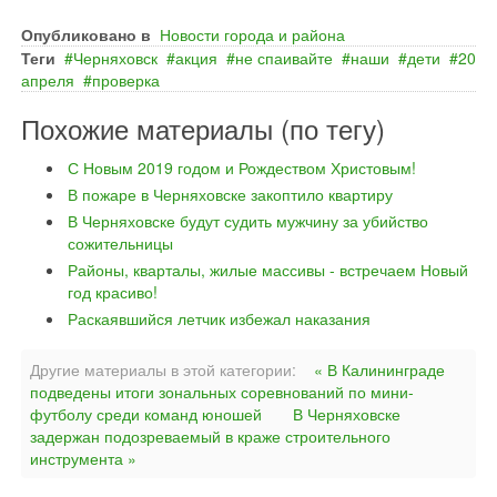
Опубликовано в
Новости города и района
Теги
Черняховск
акция
не спаивайте
наши
дети
20
апреля
проверка
Похожие материалы (по тегу)
С Новым 2019 годом и Рождеством Христовым!
В пожаре в Черняховске закоптило квартиру
В Черняховске будут судить мужчину за убийство
сожительницы
Районы, кварталы, жилые массивы - встречаем Новый
год красиво!
Раскаявшийся летчик избежал наказания
Другие материалы в этой категории:
« В Калининграде
подведены итоги зональных соревнований по мини-
футболу среди команд юношей
В Черняховске
задержан подозреваемый в краже строительного
инструмента »