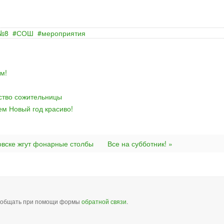
 №8
СОШ
мероприятия
м!
йство сожительницы
ем Новый год красиво!
овске жгут фонарные столбы
Все на субботник! »
сообщать при помощи формы
обратной связи
.