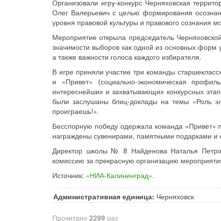
Организовали игру-конкурс Черняховская террит
Олег Валерьевич с целью формирования осознан
уровня правовой культуры и правового сознания м
Мероприятие открыла председатель Черняховской
значимости выборов как одной из основных форм у
а также важности голоса каждого избирателя.
В игре приняли участие три команды старшекласс
и «Привет» (социально-экономическая профиль
интереснейших и захватывающих конкурсных этап
были заслушаны блиц-доклады на темы «Роль эле
проиграешь!».
Бесспорную победу одержала команда «Привет» п
награждены сувенирами, памятными подарками и 
Директор школы № 8 Найденова Наталья Петров
комиссию за прекрасную организацию мероприятия
Источник:
«НИА-Калининград»
.
Административная единица:
Черняховск
Прочитано
2299
раз