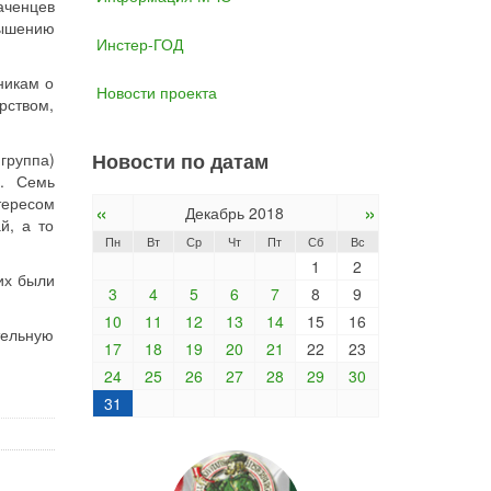
аченцев
вышению
Инстер-ГОД
никам о
Новости проекта
рством,
Новости по датам
группа)
в. Семь
тересом
«
»
Декабрь 2018
й, а то
Пн
Вт
Ср
Чт
Пт
Сб
Вс
1
2
их были
3
4
5
6
7
8
9
10
11
12
13
14
15
16
тельную
17
18
19
20
21
22
23
24
25
26
27
28
29
30
31