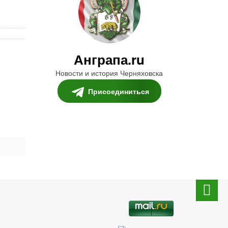
Анграпа.ru
Новости и история Черняховска
Присоединиться