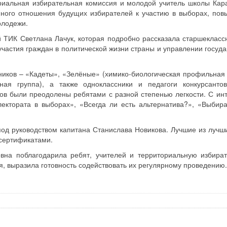
ориальная избирательная комиссия и молодой учитель школы Кар
ного отношения будущих избирателей к участию в выборах, по
олодежи.
 ТИК Светлана Лачук, которая подробно рассказала старшекласс
частия граждан в политической жизни страны и управлении госуда
ников – «Кадеты», «Зелёные» (химико-биологическая профильная 
ная группа), а также одноклассники и педагоги конкурсанто
ов были преодолены ребятами с разной степенью легкости. С ин
ктората в выборах», «Всегда ли есть альтернатива?», «Выбира
од руководством капитана Станислава Новикова. Лучшие из лучш
сертификатами.
на поблагодарила ребят, учителей и территориальную избира
, выразила готовность содействовать их регулярному проведению.