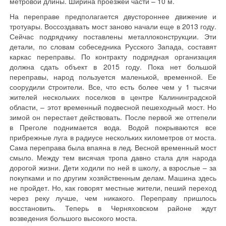
метровой длины. Ширина проезжей части – 10 м.
На переправе предполагается двустороннее движение и
тротуары. Воссоздавать мост заново начали еще в 2013 году.
Сейчас подрядчику поставлены металлоконструкции. Эти
детали, по словам собеседника Русского Запада, составят
каркас переправы. По контракту подрядная организация
должна сдать объект в 2015 году. Пока нет большой
переправы, народ пользуется маленькой, временной. Ее
соорудили cтроители. Все, что есть более чем у 1 тысячи
жителей нескольких поселков в центре Калининградской
области, – этот временный подвесной пешеходный мост. Но
зимой он перестает действовать. После первой же оттепели
в Преголе поднимается вода. Водой покрываются все
прибрежные луга в радиусе нескольких километров от моста.
Сама переправа была впаяна в лед. Весной временный мост
смыло. Между тем висячая тропа давно стала для народа
дорогой жизни. Дети ходили по ней в школу, а взрослые – за
покупками и по другим хозяйственным делам. Машина здесь
не пройдет. Но, как говорят местные жители, пеший переход
через реку лучше, чем никакого. Переправу пришлось
восстановить. Теперь в Черняховском районе ждут
возведения большого высокого моста.