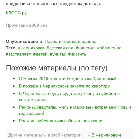
придирчиво относятся к сотрудникам детсада.
КЛОПС.ру
Прочитано
2388
раз
Опубликовано в
Новости города и района
Теги
Черняховск
детский сад
нянечка
обвинение
заставляет
детей
унитаз
чистить
Похожие материалы (по тегу)
С Новым 2019 годом и Рождеством Христовым!
В пожаре в Черняховске закоптило квартиру
В Черняховске будут судить мужчину за убийство
сожительницы
Районы, кварталы, жилые массивы - встречаем Новый
год красиво!
Раскаявшийся летчик избежал наказания
Другие материалы в этой категории:
« В Черняховске