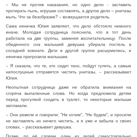
− Мы не против наказания, но одно дело - заставить
протирать пыль, игрушки составлять, а другое дело – унитазы
мыть. Что за безобразие? – возмущается родитель.
Сама нянечка Юлия заявляет, что дело обстояло немного
иначе. Молодая сотрудница пояснила, что в тот день
работала на две группы, заменяя воспитательницу. После
обеденного сна малышей девушка убирала постель в
соседней комнате. Дети в другой группе расшумелись, и
нянечка пригрозила малышам.
− Я сказала, что те, кто сидит тихо, пойдут гулять, а самые
непослушные отправятся чистить унитазы, − рассказывает
Юлия.
Неопытная сотрудница даже не обратила внимания на
сгоряча выпаленные слова. Но когда предложила детям
перед прогулкой сходить в туалет, то некоторые малыши
заплакали.
− Они ревели и говорили: "Не хотим", "Не будем", и просили
не заставлять их ничего чистить, а я уже и забыла о своих
словах, − рассказывает девушка.
Позже, по её словам, один из детей самостоятельно