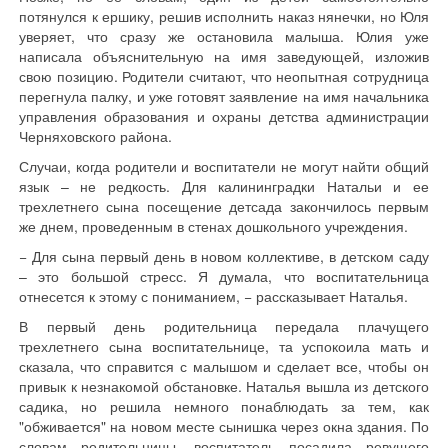
потянулся к ершику, решив исполнить наказ нянечки, но Юля
уверяет, что сразу же остановила малыша. Юлия уже
написала объяснительную на имя заведующей, изложив
свою позицию. Родители считают, что неопытная сотрудница
перегнула палку, и уже готовят заявление на имя начальника
управления образования и охраны детства администрации
Черняховского района.
Случаи, когда родители и воспитатели не могут найти общий
язык – не редкость. Для калининградки Натальи и ее
трехлетнего сына посещение детсада закончилось первым
же днем, проведенным в стенах дошкольного учреждения.
− Для сына первый день в новом коллективе, в детском саду
– это большой стресс. Я думала, что воспитательница
отнесется к этому с пониманием, − рассказывает Наталья.
В первый день родительница передала плачущего
трехлетнего сына воспитательнице, та успокоила мать и
сказала, что справится с малышом и сделает все, чтобы он
привык к незнакомой обстановке. Наталья вышла из детского
садика, но решила немного понаблюдать за тем, как
"обживается" на новом месте сынишка через окна здания. По
словам родительницы, воспитатель посадила ревущего