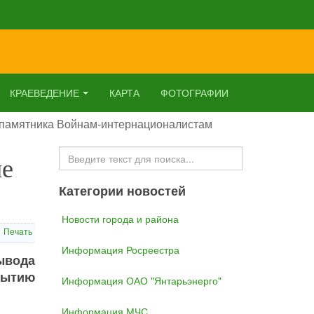
КРАЕВЕДЕНИЕ
КАРТА
ФОТОГРАФИИ
е памятника Войнам-интернационалистам
Искать...
ие
Категории новостей
Новости города и района
Печать
Информация Росреестра
ывода
рытию
Информация ОАО "Янтарьэнерго"
Информация МЧС