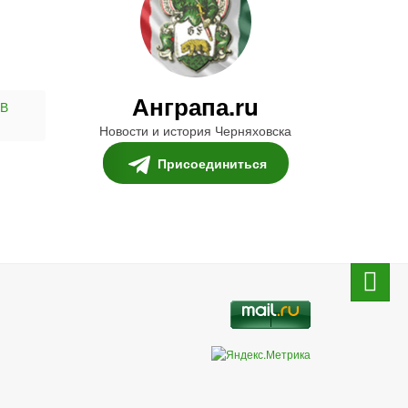
Анграпа.ru
В
Новости и история Черняховска
Присоединиться