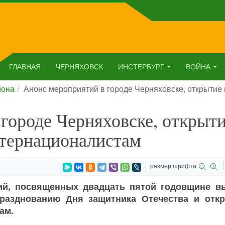
ГЛАВНАЯ
ЧЕРНЯХОВСК
ИНСТЕРБУРГ
ВОЙНА
йона
Анонс мероприятий в городе Черняховске, открыти
городе Черняховске, открыт
тернационалистам
размер шрифта
ий, посвященных двадцать пятой годовщине в
празднованию Дня защитника Отечества и отк
ам.