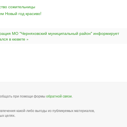
йство сожительницы
ем Новый год красиво!
рация МО "Черняховский муниципальный район" информирует
лся в кювете »
сообщать при помощи формы
обратной связи
.
звлечения какой-либо выгоды из публикуемых материалов,
ых целях.