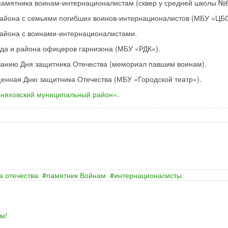
 памятника воинам-интернационалистам (сквер у средней школы №6
 района с семьями погибших воинов-интернационалистов (МБУ «ЦБС
 района с воинами-интернационалистами.
ода и района офицеров гарнизона (МБУ «РДК»).
ванию Дня защитника Отечества (мемориал павшим воинам).
щенная Дню защитника Отечества (МБУ «Городской театр»).
рняховский муниципальный район»
.
а отечества
памятник Войнам
интернационалисты
м!