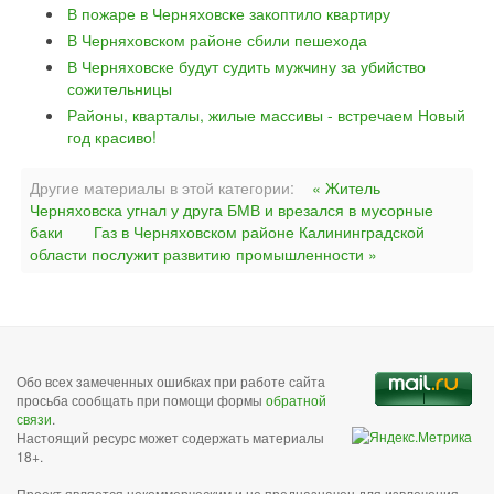
В пожаре в Черняховске закоптило квартиру
В Черняховском районе сбили пешехода
В Черняховске будут судить мужчину за убийство
сожительницы
Районы, кварталы, жилые массивы - встречаем Новый
год красиво!
Другие материалы в этой категории:
« Житель
Черняховска угнал у друга БМВ и врезался в мусорные
баки
Газ в Черняховском районе Калининградской
области послужит развитию промышленности »
Обо всех замеченных ошибках при работе сайта
просьба сообщать при помощи формы
обратной
связи
.
Настоящий ресурс может содержать материалы
18+.
Проект является некоммерческим и не предназначен для извлечения