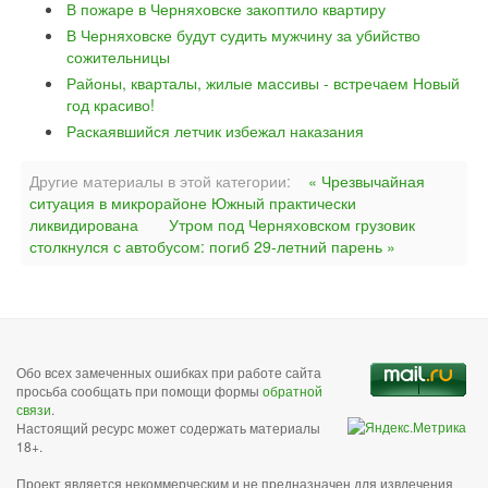
В пожаре в Черняховске закоптило квартиру
В Черняховске будут судить мужчину за убийство
сожительницы
Районы, кварталы, жилые массивы - встречаем Новый
год красиво!
Раскаявшийся летчик избежал наказания
Другие материалы в этой категории:
« Чрезвычайная
ситуация в микрорайоне Южный практически
ликвидирована
Утром под Черняховском грузовик
столкнулся с автобусом: погиб 29-летний парень »
Обо всех замеченных ошибках при работе сайта
просьба сообщать при помощи формы
обратной
связи
.
Настоящий ресурс может содержать материалы
18+.
Проект является некоммерческим и не предназначен для извлечения