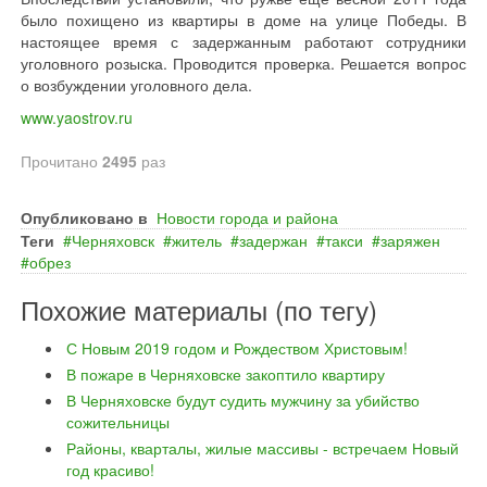
было похищено из квартиры в доме на улице Победы. В
настоящее время с задержанным работают сотрудники
уголовного розыска. Проводится проверка. Решается вопрос
о возбуждении уголовного дела.
www.yaostrov.ru
Прочитано
2495
раз
Опубликовано в
Новости города и района
Теги
Черняховск
житель
задержан
такси
заряжен
обрез
Похожие материалы (по тегу)
С Новым 2019 годом и Рождеством Христовым!
В пожаре в Черняховске закоптило квартиру
В Черняховске будут судить мужчину за убийство
сожительницы
Районы, кварталы, жилые массивы - встречаем Новый
год красиво!