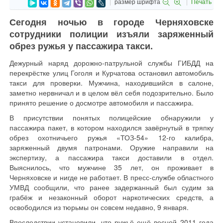
размер шрифта
Печать
Сегодня ночью в городе Черняховске
сотрудники полиции изъяли заряженный
обрез ружья у пассажира такси.
Дежурный наряд дорожно-патрульной службы ГИБДД на
перекрёстке улиц Гоголя и Курчатова остановил автомобиль
такси для проверки. Мужчина, находившийся в салоне,
заметно нервничал и в целом вёл себя подозрительно. Было
принято решение о досмотре автомобиля и пассажира.
В присутствии понятых полицейские обнаружили у
пассажира пакет, в котором находился завёрнутый в тряпку
обрез охотничьего ружья «ТОЗ-54» 12-го калибра,
заряженный двумя патронами. Оружие направили на
экспертизу, а пассажира такси доставили в отдел.
Выяснилось, что мужчине 35 лет, он проживает в
Черняховске и нигде не работает. В пресс-службе областного
УМВД сообщили, что ранее задержанный был судим за
грабёж и незаконный оборот наркотических средств, а
освободился из тюрьмы он совсем недавно, 9 января.
Впоследствии установили, что ружьё ещё весной 2011 года