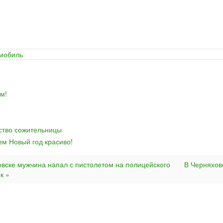
мобиль
м!
йство сожительницы
ем Новый год красиво!
овске мужчина напал с пистолетом на полицейского
В Черняхов
к »