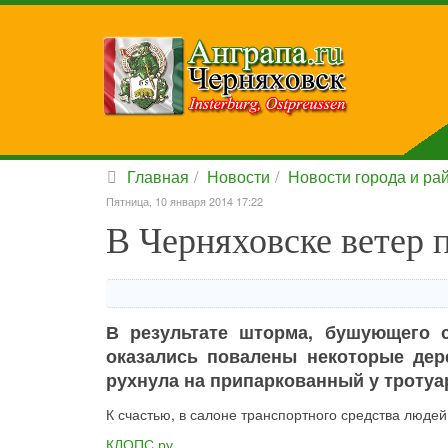
Главная
Новости
Новости города и ра
Пятница, 10 января 2014 17:22
В Черняховске ветер 
В результате шторма, бушующего с
оказались повалены некоторые дер
рухнула на припаркованный у тротуа
К счастью, в салоне транспортного средства люде
КЛОПС.ру