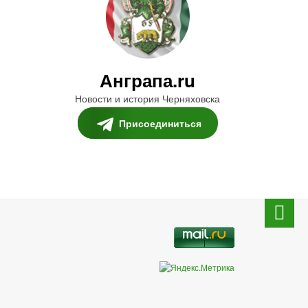
Анграпа.ru
Новости и история Черняховска
Присоединиться