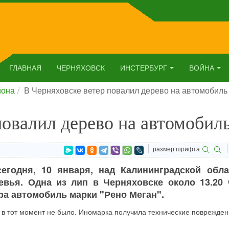
ГЛАВНАЯ
ЧЕРНЯХОВСК
ИНСТЕРБУРГ
ВОЙНА
йона
В Черняховске ветер повалил дерево на автомобиль
повалил дерево на автомобил
размер шрифта
егодня, 10 января, над Калининградской обла
евья. Одна из лип в Черняховске около 13.20 
ра автомобиль марки "Рено Меган".
й в тот момент не было. Иномарка получила технические поврежден