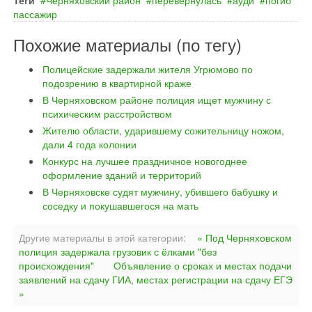
Теги
Черняховский район
перевернулась
ауди
погиб
пассажир
Похожие материалы (по тегу)
Полицейские задержали жителя Угрюмово по
подозрению в квартирной краже
В Черняховском районе полиция ищет мужчину с
психическим расстройством
Жителю области, ударившему сожительницу ножом,
дали 4 года колонии
Конкурс на лучшее праздничное новогоднее
оформление зданий и территорий
В Черняховске судят мужчину, убившего бабушку и
соседку и покушавшегося на мать
Другие материалы в этой категории:
« Под Черняховском
полиция задержала грузовик с ёлками "без
происхождения"
Объявление о сроках и местах подачи
заявлений на сдачу ГИА, местах регистрации на сдачу ЕГЭ
»