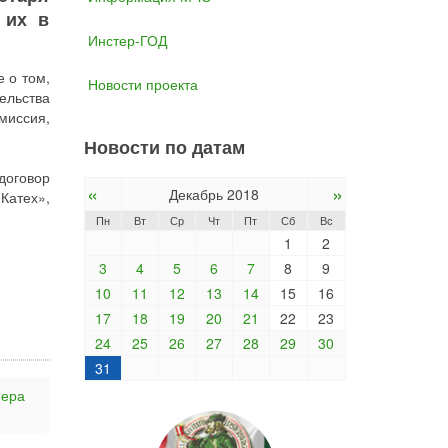
 их в
Инстер-ГОД
 о том,
Новости проекта
ельства
миссия,
Новости по датам
договор
«
»
Декабрь 2018
Катех»,
Пн
Вт
Ср
Чт
Пт
Сб
Вс
1
2
3
4
5
6
7
8
9
10
11
12
13
14
15
16
17
18
19
20
21
22
23
24
25
26
27
28
29
30
31
нера