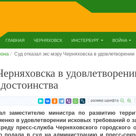
ГЛАВНАЯ
ЧЕРНЯХОВСК
ИНСТЕРБУРГ
ВОЙНА
йона
Суд отказал экс-мэру Черняховска в удовлетворении 
 Черняховска в удовлетворени
 достоинства
размер шрифта
зал заместителю министра по развитию терри
менко в удовлетворении исковых требований о з
среду пресс-служба Черняховского городского о
о подала в суд на администрацию и пресс-секр