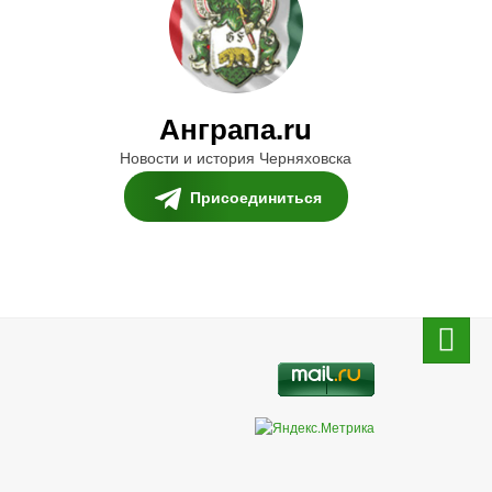
Анграпа.ru
Новости и история Черняховска
Присоединиться