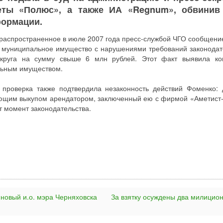
еты «Полюс», а также ИА «Regnum», обвинив
формации.
распространенное в июле 2007 года пресс-службой ЧГО сообщение
а муниципальное имущество с нарушениями требований законодат
круга на сумму свыше 6 млн рублей. Этот факт выявила ко
льным имуществом.
 проверка также подтвердила незаконность действий Фоменко: 
ющим выкупом арендатором, заключенный ею с фирмой «Аметист-
т момент законодательства.
 новый и.о. мэра Черняховска
За взятку осуждены два милицио