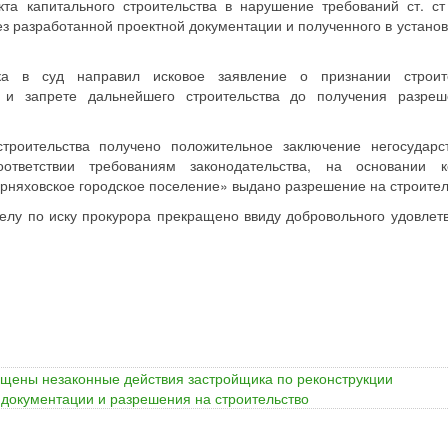
кта капитального строительства в нарушение требований ст. ст
ез разработанной проектной документации и полученного в устано
а в суд направил исковое заявление о признании строите
 и запрете дальнейшего строительства до получения разре
строительства получено положительное заключение негосударс
ответствии требованиям законодательства, на основании к
няховское городское поселение» выдано разрешение на строител
елу по иску прокурора прекращено ввиду добровольного удовлет
щены незаконные действия застройщика по реконструкции
 документации и разрешения на строительство