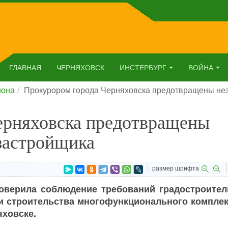
ГЛАВНАЯ
ЧЕРНЯХОВСК
ИНСТЕРБУРГ
ВОЙНА
йона
Прокурором города Черняховска предотвращены не
ерняховска предотвращены
застройщика
размер шрифта
роверила соблюдение требований градостроител
и строительства многофункционального комплек
яховске.