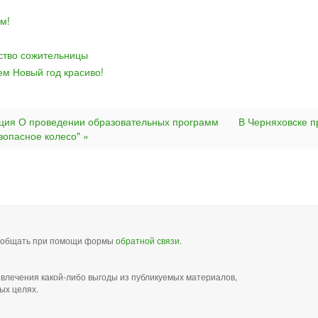
м!
йство сожительницы
ем Новый год красиво!
ия О проведении образовательных программ
В Черняховске 
зопасное колесо" »
сообщать при помощи формы
обратной связи
.
звлечения какой-либо выгоды из публикуемых материалов,
ых целях.