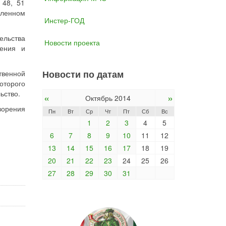
 48, 51
вленном
Инстер-ГОД
льства
Новости проекта
шения и
Новости по датам
твенной
оторого
ьство.
«
»
Октябрь 2014
ворения
Пн
Вт
Ср
Чт
Пт
Сб
Вс
1
2
3
4
5
6
7
8
9
10
11
12
13
14
15
16
17
18
19
20
21
22
23
24
25
26
27
28
29
30
31