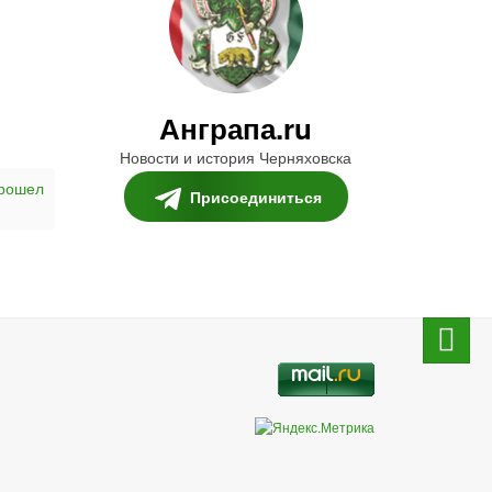
Анграпа.ru
Новости и история Черняховска
прошел
Присоединиться