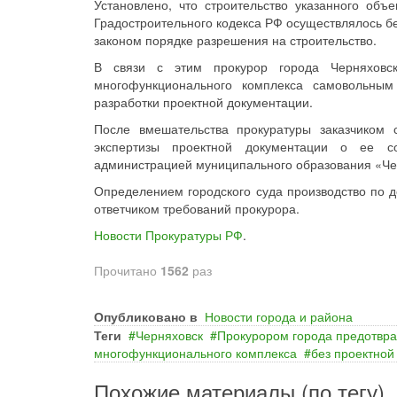
Установлено, что строительство указанного объе
Градостроительного кодекса РФ осуществлялось б
законом порядке разрешения на строительство.
В связи с этим прокурор города Черняховск
многофункционального комплекса самовольным
разработки проектной документации.
После вмешательства прокуратуры заказчиком 
экспертизы проектной документации о ее со
администрацией муниципального образования «Чер
Определением городского суда производство по д
ответчиком требований прокурора.
Новости Прокуратуры РФ
.
Прочитано
1562
раз
Опубликовано в
Новости города и района
Теги
Черняховск
Прокурором города предотвра
многофункционального комплекса
без проектной
Похожие материалы (по тегу)