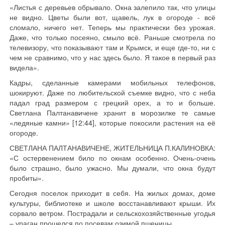
«Листья с деревьев обрывало. Окна залепило так, что улицы
не видно. Цветы были вот, щавель, лук в огороде - всё
сломало, ничего нет. Теперь мы практически без урожая.
Даже, что только посеяно, смыло всё. Раньше смотрела по
телевизору, что показывают там и Крымск, и еще где-то, ни с
чем не сравнимо, что у нас здесь было. Я такое в первый раз
видела».
Кадры, сделанные камерами мобильных телефонов,
шокируют. Даже по любительской съемке видно, что с неба
падал град размером с грецкий орех, а то и больше.
Светлана Палтанавичене хранит в морозилке те самые
«ледяные камни» [12:44], которые покосили растения на её
огороде.
СВЕТЛАНА ПАЛТАНАВИЧЕНЕ, ЖИТЕЛЬНИЦА П.КАЛИНОВКА:
«С остервенением било по окнам особенно. Очень-очень
было страшно, было ужасно. Мы думали, что окна будут
пробиты».
Сегодня поселок приходит в себя. На жилых домах, доме
культуры, библиотеке и школе восстанавливают крыши. Их
сорвало ветром. Пострадали и сельскохозяйственные угодья
– ураган прошелся по посевам озимой пшеницы.