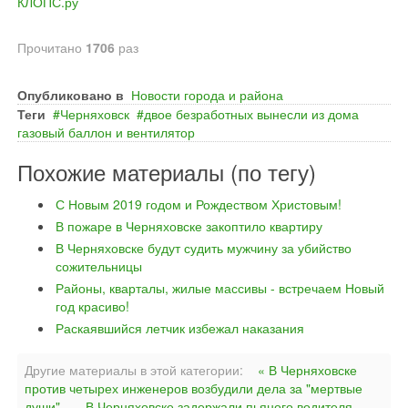
КЛОПС.ру
Прочитано
1706
раз
Опубликовано в
Новости города и района
Теги
Черняховск
двое безработных вынесли из дома
газовый баллон и вентилятор
Похожие материалы (по тегу)
С Новым 2019 годом и Рождеством Христовым!
В пожаре в Черняховске закоптило квартиру
В Черняховске будут судить мужчину за убийство
сожительницы
Районы, кварталы, жилые массивы - встречаем Новый
год красиво!
Раскаявшийся летчик избежал наказания
Другие материалы в этой категории:
« В Черняховске
против четырех инженеров возбудили дела за "мертвые
души"
В Черняховске задержали пьяного водителя