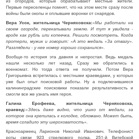
из огородов, которые обрабатывают местные жители.
Первые переселенцы помнят, что на этом месте сразу после
войны были окопы и оплывшие воронки от снарядов.
Вера Усок, жительница Черняховска:
«Мы работали на
своем огороде, перекапывали землю. И тут я увидела -
вроде как рубль или копеечка. Решили посмотреть. Когда
протерли, мужик и говорит: «А это медаль «За отвагу».
Разглядели - у нее номер хорошо сохранился».
Вообще-то история эта давняя и непростая. Ведь медаль
нашли несколько лет назад. Сразу же обратились в
военкомат. Но тогда ответа не получили. Потом Вера
Григорьевна встретилась с местными краеведами, у которых
уже был опыт поисковой работы. Ну а подключившиеся
калининградские поисковики показали результативность и
смогли все же узнать имя героя.
Галина Ерофеева, жительница Черняховска,
краевед:
«Здесь даже видно, что ушко от медали, за
которое она крепилась к колодке, обломано. Может быть,
время сгладило эту шероховатость».
Красноармеец Ларионов Николай Иванович. Телефонист
роты связи 923 стрелкового полка, 251-й Витебской