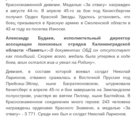
Краснознаменной дивизии. Медалью «За отвагу» награжден
в августе 44-го. В апреле 45-го за бои под Кенигсбергом
получил Орден Красной Звезды. Удалось установить, что
боец призывался в Красную армию в Смоленской области в
42-м году из поселка Износки.
Александр Будаев, исполнительный директор
ассоциации поисковых отрядов Калининградской
области «Память»:
«В документах ОБД он отсутствует
как погибший. Скорее всего, медаль была утеряна в ходе
боев, воин остался жив и уехал на Родину».
Дивизия, в составе которой воевал солдат Николай
Ларионов, отважно сражалась в Восточной Пруссии под
Прейсиш-Эйлау, ныне Багратионовском, штурмовала
Кенигсберг в апреле 45-го и бои завершила на Замландском
полуострове, участвуя во взятии Пиллау, ныне Балтийска. В
Краснознаменном соединении много героев: 243 человека
награждены орденами Красного Знамени, а медалью «За
отвагу» - 3 771. Среди них был и солдат Николай Ларионов.