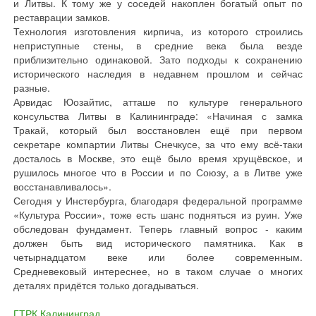
и Литвы. К тому же у соседей накоплен богатый опыт по
реставрации замков.
Технология изготовления кирпича, из которого строились
неприступные стены, в средние века была везде
приблизительно одинаковой. Зато подходы к сохранению
исторического наследия в недавнем прошлом и сейчас
разные.
Арвидас Юозайтис, атташе по культуре генерального
консульства Литвы в Калининграде: «Начиная с замка
Тракай, который был восстановлен ещё при первом
секретаре компартии Литвы Снечкусе, за что ему всё-таки
досталось в Москве, это ещё было время хрущёвское, и
рушилось многое что в России и по Союзу, а в Литве уже
восстанавливалось».
Сегодня у Инстербурга, благодаря федеральной программе
«Культура России», тоже есть шанс подняться из руин. Уже
обследован фундамент. Теперь главный вопрос - каким
должен быть вид исторического памятника. Как в
четырнадцатом веке или более современным.
Средневековый интереснее, но в таком случае о многих
деталях придётся только догадываться.
ГТРК Калининград