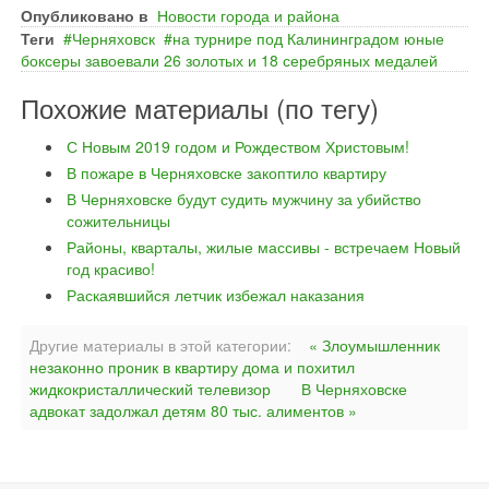
Опубликовано в
Новости города и района
Теги
Черняховск
на турнире под Калининградом юные
боксеры завоевали 26 золотых и 18 серебряных медалей
Похожие материалы (по тегу)
С Новым 2019 годом и Рождеством Христовым!
В пожаре в Черняховске закоптило квартиру
В Черняховске будут судить мужчину за убийство
сожительницы
Районы, кварталы, жилые массивы - встречаем Новый
год красиво!
Раскаявшийся летчик избежал наказания
Другие материалы в этой категории:
« Злоумышленник
незаконно проник в квартиру дома и похитил
жидкокристаллический телевизор
В Черняховске
адвокат задолжал детям 80 тыс. алиментов »