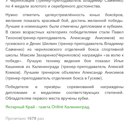
У черняховцев (тренер-преподаватель Владимир Савченко)
по 4 медали золотого и серебряного достоинства.
Нужно отметить целеустремлённость юных боксёров,
желание показать красивый бой, достичь желанной победы.
Лучшие в номинациях были отмечены дипломами и кубками.
В своих возрастных категориях победителями стали Павел
Тихонов(тренер-преподаватель Александр Анисимов) из
гусевского и Денис Шилкин (тренер-преподаватель Владимир
Савченко) из черняховского отделений бокса спортивной
школы. Максим Захаренко(Черняховск) награждён «за волю к
победе». Лучшую технику ведения боя показал Илья
Кашников из Калининграда (тренер-преподаватель Алексей
Комков). Лучшим тренером объявлен Александр Анисимов
(тренер-преподаватель отделения бокса в Гусеве).
Победители и призёры соревнований награждены
дипломами и медалями соответствующих степеней.
Обладателям первого места вручены кубки.
Янтарный Край - газета Online Калининград
.
Прочитано
1679
раз