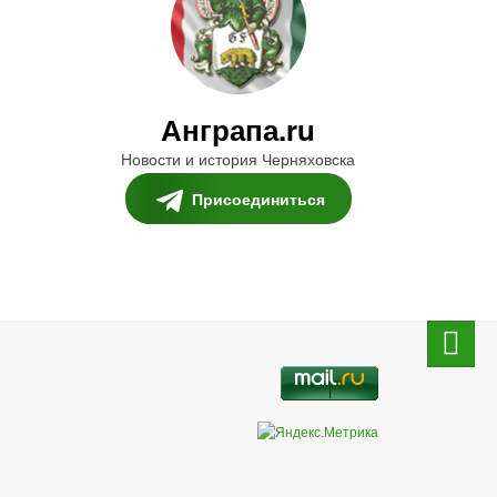
Анграпа.ru
Новости и история Черняховска
Присоединиться