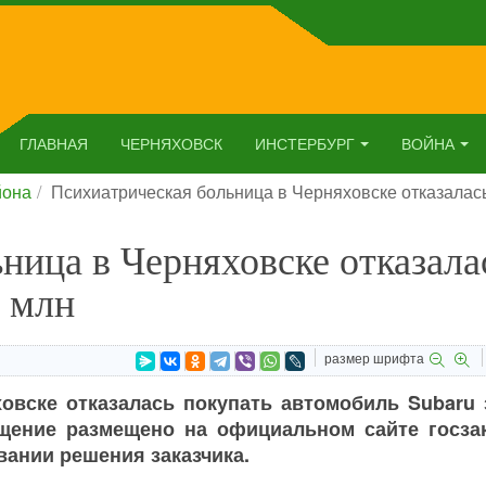
ГЛАВНАЯ
ЧЕРНЯХОВСК
ИНСТЕРБУРГ
ВОЙНА
йона
Психиатрическая больница в Черняховске отказалась
ница в Черняховске отказала
6 млн
размер шрифта
овске отказалась покупать автомобиль Subaru з
щение размещено на официальном сайте госзак
вании решения заказчика.