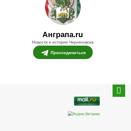
Анграпа.ru
Новости и история Черняховска
Присоединиться