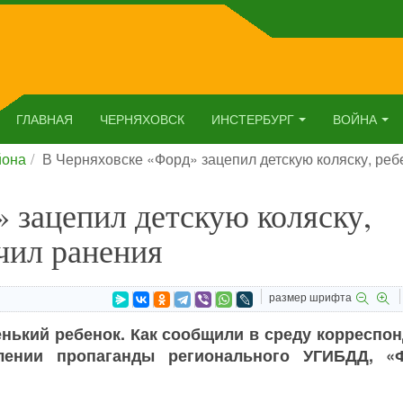
ГЛАВНАЯ
ЧЕРНЯХОВСК
ИНСТЕРБУРГ
ВОЙНА
йона
В Черняховске «Форд» зацепил детскую коляску, реб
 зацепил детскую коляску,
чил ранения
размер шрифта
нький ребенок. Как сообщили в среду корреспон
елении пропаганды регионального УГИБДД, «