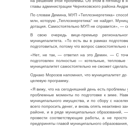
на решение этой проблемы. Об этом в пятницу в х
главы администрации Черняховского района Андре
По словам Демина, МУП «Теплоэнергетика» способн
млн, которую „Теплоэнергетика“ не найдет. Муни
дотация. Самостоятельно МУП не справится», — ск
В свою очередь вице-премьер региональног
муниципалитета. «То есть вы в рамках подготов
подготовиться, потому что вопрос самостоятельно 
«Нет, не так, — ответил на это Демин. — С точк
подготовлен полностью — котельные, тепловые 
муниципалитет самостоятельно не сможет сделать
Однако Морозов напомнил, что муниципалитет до 
целевую программу.
«Я вижу, что на сегодняшний день есть проблемы у
проблемные моменты по подготовке к зиме. Нав
муниципального имущества, и по сбору с населен
всего попросить денег, и вновь опять неактивно з
районе, и в ряде муниципальных образований, 
провести соответствующие работы, а не просто
предприняты главой муниципального образования, в