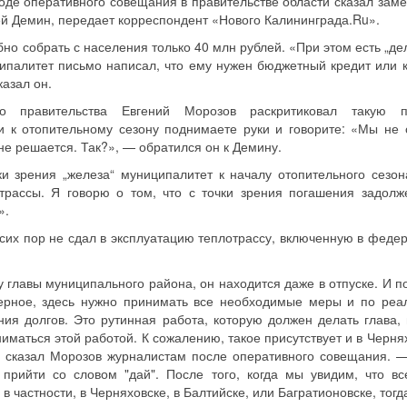
оде оперативного совещания в правительстве области сказал заме
й Демин, передает корреспондент «Нового Калининграда.Ru».
о собрать с населения только 40 млн рублей. «При этом есть „дел
ципалитет письмо написал, что ему нужен бюджетный кредит или к
азал он.
о правительства Евгений Морозов раскритиковал такую п
ки к отопительному сезону поднимаете руки и говорите: «Мы не
не решается. Так?», — обратился он к Демину.
и зрения „железа“ муниципалитет к началу отопительного сезон
трассы. Я говорю о том, что с точки зрения погашения задолж
».
сих пор не сдал в эксплуатацию теплотрассу, включенную в феде
 главы муниципального района, он находится даже в отпуске. И по
ерное, здесь нужно принимать все необходимые меры и по реа
ия долгов. Это рутинная работа, которую должен делать глава, 
аниматься этой работой. К сожалению, такое присутствует и в Черн
— сказал Морозов журналистам после оперативного совещания. 
 прийти со словом "дай". После того, когда мы увидим, что в
 частности, в Черняховске, в Балтийске, или Багратионовске, тог