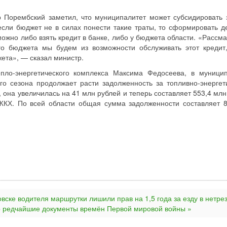
 Порембский заметил, что муниципалитет может субсидировать 
сли бюджет не в силах понести такие траты, то сформировать д
ожно либо взять кредит в банке, либо у бюджета области. «Рассма
го бюджета мы будем из возможности обслуживать этот кредит
ета», — сказал министр.
ло-энергетического комплекса Максима Федосеева, в муници
го сезона продолжает расти задолженность за топливно-энергет
 она увеличилась на 41 млн рублей и теперь составляет 553,4 млн
 ЖКХ. По всей области общая сумма задолженности составляет 
вске водителя маршрутки лишили прав на 1,5 года за езду в нетре
р редчайшие документы времён Первой мировой войны »