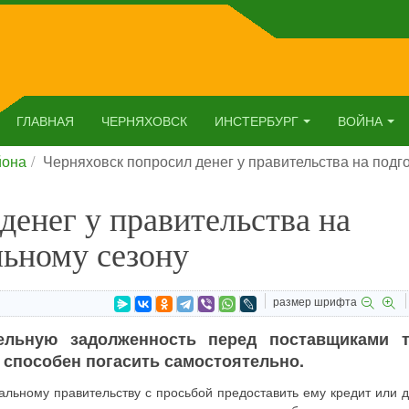
ГЛАВНАЯ
ЧЕРНЯХОВСК
ИНСТЕРБУРГ
ВОЙНА
йона
Черняховск попросил денег у правительства на подго
денег у правительства на
льному сезону
размер шрифта
ельную задолженность перед поставщиками т
е способен погасить самостоятельно.
нальному правительству с просьбой предоставить ему кредит или 