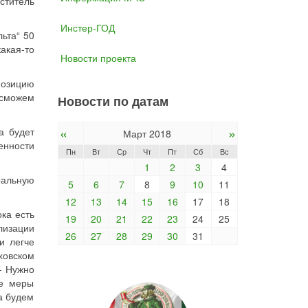
ститель
Инстер-ГОД
ьта“ 50
акая-то
Новости проекта
озицию
 сможем
Новости по датам
«
»
а будет
Март 2018
енности
Пн
Вт
Ср
Чт
Пт
Сб
Вс
1
2
3
4
ральную
5
6
7
8
9
10
11
12
13
14
15
16
17
18
ка есть
19
20
21
22
23
24
25
лизации
26
27
28
29
30
31
и легче
яховском
— Нужно
се меры
да будем