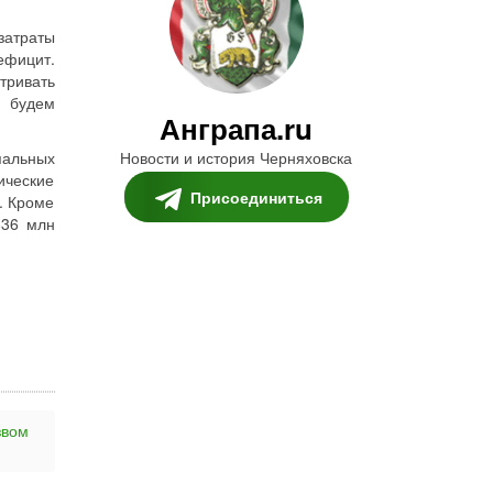
затраты
ефицит.
тривать
, будем
Анграпа.ru
пальных
Новости и история Черняховска
ические
Присоединиться
. Кроме
836 млн
звом