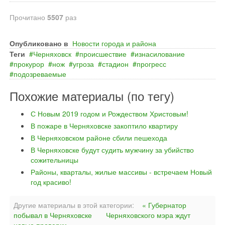
Прочитано
5507
раз
Опубликовано в
Новости города и района
Теги
Черняховск
происшествие
изнасилование
прокурор
нож
угроза
стадион
прогресс
подозреваемые
Похожие материалы (по тегу)
С Новым 2019 годом и Рождеством Христовым!
В пожаре в Черняховске закоптило квартиру
В Черняховском районе сбили пешехода
В Черняховске будут судить мужчину за убийство
сожительницы
Районы, кварталы, жилые массивы - встречаем Новый
год красиво!
Другие материалы в этой категории:
« Губернатор
побывал в Черняховске
Черняховского мэра ждут