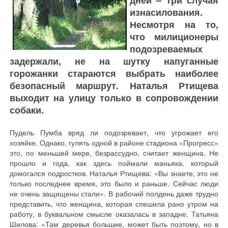
дней – три случая
изнасилования.
Несмотря на то,
что милиционеры
подозреваемых
задержали, не на шутку напуганные
горожанки стараются выбрать наиболее
безопасный маршрут. Наталья Ртищева
выходит на улицу только в сопровождении
собаки.
Пудель Пумба вряд ли подозревает, что угрожает его
хозяйке. Однако, гулять одной в районе стадиона «Прогресс»
это, по меньшей мере, безрассудно, считает женщина. Не
прошло и года, как здесь поймали маньяка, который
домогался подростков. Наталья Ртищева: «Вы знаете, это не
только последнее время, это было и раньше. Сейчас люди
не очень защищены стали». В рабочий полдень даже трудно
представить, что женщина, которая спешила рано утром на
работу, в буквальном смысле оказалась в западне. Татьяна
Шилова: «Там деревья большие, может быть поэтому, но в