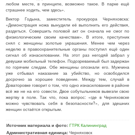
любом месте, в принципе, возможно такое. В парке ещё
страшнее ходить, чем здесь».
Виктор Годына, заместитель прокурора Черняховска:
«Демонстрация ножа вынудили её выполнить его действия,
раздеться. Совершить половой акт он сначала не смог по
физиологическим своим качествам». В итоге, преступник
снял с женщины золотые украшения. Менее чем через
неделю в правоохранительные органы поступил ещё один
сигнал об изнасиловании. На этот раз негодяй забрал у
девушки мобильный телефон. Подозреваемый был задержан
по горячим следам. Обе женщины опознали его. Мужчина
уже отбывал наказание за убийство, но освободился
досрочно за хорошее поведение. Между тем, случай в
Доваторовке говорит о том, что одно изнасилование в районе
всё же не на его совести. Двое собутыльников вывезли свою
жертву в поле. Так что, пока вопрос: «где в Черняховске
можно чувствовать себя в безопасности?», для здешних
женщин остаётся открытым.
Источник материала и фото:
ГТРК Калининград
Административная единица:
Черняховск