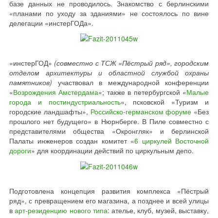
базе данных не проводилось. Знакомство с берлинскими
«планами по уходу за зданиями» не состоялось по вине
делегации «инстерГОДа».
«инстерГОД»
(совместно с ТСЖ «Пёстрый ряд», городским
отделом архитектуры и областной службой охраны
памятников)
участвовал в международной конференции
«
Возрождения Амстердама
«; также в петербургской «
Малые
города и постиндустриальность
«, псковской «Туризм и
городские ландшафты»,
Российско-германском форуме
«Без
прошлого нет будущего» в Нюрнберге. В Пиле совместно с
представителями общества «Окронгляк» и берлинской
Палаты инженеров создан комитет «
6 циркулей Восточной
дороги
» для координации действий по циркульным депо.
Подготовлена концепция развития комплекса «Пёстрый
ряд», с превращением его магазина, а позднее и всей улицы
в
арт-резиденцию нового типа
: ателье, клуб, музей, выставку,