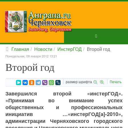
Главная
Новости
ИнстерГОД
Второй год
Понедельник, 09 января 2012 13:21
Второй год
размер шрифта
Печать
Завершился второй «инстерГОД».
«Принимая во внимание успех
общественных и профессиональных
инициатив …«инстерГОД[а]-2010»,
администрации Черняховского городского
поселения и Черняховского муниципального