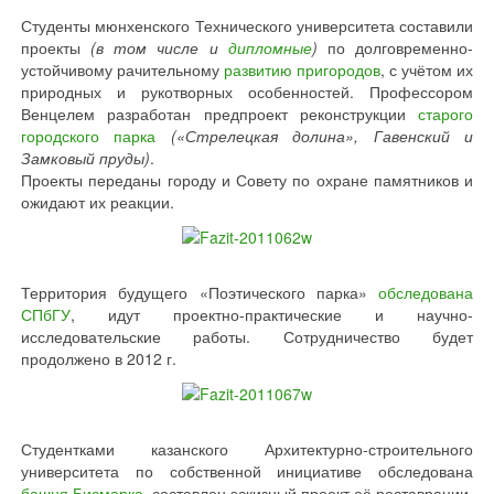
Студенты мюнхенского Технического университета составили
проекты
(в том числе и
дипломные
)
по долговременно-
устойчивому рачительному
развитию пригородов
, с учётом их
природных и рукотворных особенностей. Профессором
Венцелем разработан предпроект реконструкции
старого
городского парка
(«Стрелецкая долина», Гавенский и
Замковый пруды)
.
Проекты переданы городу и Совету по охране памятников и
ожидают их реакции.
Территория будущего «Поэтического парка»
обследована
СПбГУ
, идут проектно-практические и научно-
исследовательские работы. Сотрудничество будет
продолжено в 2012 г.
Студентками казанского Архитектурно-строительного
университета по собственной инициативе обследована
башня Бисмарка
, составлен эскизный проект её реставрации,