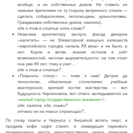
вообще
, а их собственных домов. Не ставить их
немыми зрителями по ту сторону витринного стекла —
сделать собирателями, летописцами,
хранителями
.
Гражданами собственных домов, наконец!..
где о том в статье хоть слово?
Невелика архитектору заслуга, фасад декором
«напитать» — на Элеваторной изящных излишеств
«европейского городка начала XX века» и не было, и
нет. Корни и ветви, знание истоков и учёт
возможностей, честная выразительность: на том стоит
она уже 90 лет, тому и учит…
где о том в статье?
«Повысить статус» — тоже к нам! Детали да
технологии, обкатанные столетиями;
учебные
мастерские
, крепкий костяк мастерства — вот
будущность Черняховска, вот отчего заглядываются на
«
малый город государственного значения
»!..
где, газета, где, скажи?
отчего не на твоих страницах?..
По слову газеты и Чернупа с Анграпой вспять текут, и
продажа кофе
кафе
станет, и ликвидация паркового
променадного моста непосредственно перед приездом