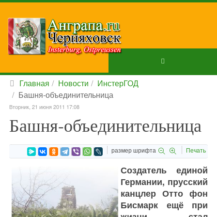
Главная
Новости
ИнстерГОД
Башня-объединительница
Вторник, 21 июня 2011 17:08
Башня-объединительница
размер шрифта
Печать
Создатель единой
Германии, прусский
канцлер Отто фон
Бисмарк ещё при
жизни стал