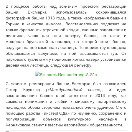
В процессе работы над эскизным проектом реставрации
башни Бисмарка использовалась сохранившаяся
фотография башни 1913 года, а также изображения башни в
Горино в качестве аналога. Восстановлению подлежат не
только фрагменты утраченной кладки, оконные заполнения и
лестница, чаша для огня наверху башни, но также и
мощёная брусчаткой площадка, на которой стоит башня,
ведущая на неё каменная лестница. По периметру площадка
обкладывается валунами, на ней высаживаются туи. От
парковок с туалетами у подножия холма наверх устраивается
деревянная лестница, следующая рельефу.
С эскизом реставрации башни Бисмарка был ознакомлен
Петер Крушвиц
(«Международный союз»)
, и идея
восстановления башни к её столетию в 2013 году, как
символа понимания и любви к мировому историческому
наследию, обоим сторонам показалась очень удачной. С его
помощью работы «инстерГОДа» по изучению, сохранению и
популяризации объектов культурного наследия в
Черняховске станут известны европейской общественности.