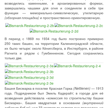
возводились каменными, в архаизированных формах,
завершались чашами для огня и соединяли в себе три
функции — мемориально-символическую, утилитарную
(обзорная площадка)
и пространственно-ориентировочную.
В период с 1869 по 1934 год было построено примерно
250 таких башен, на территории Калининградской области,
их было четыре: около Кёнигсберга, в Инстербурге, в районе
Рагнита и рядом с Гумбинненом. Сегодня сохранились
только две.
Башня Бисмарка в поселке Красная Горка
(Nettienen)
— 1913
года. Подрядчиком был Эмиль Кадерайт; в городе для её
возведения действовала «комиссия по строительству башни
Бисмарка». Башня квадратная в основании
(внутренний
габарит 6хб м)
; над 33-метровым холмом она вознеслась на