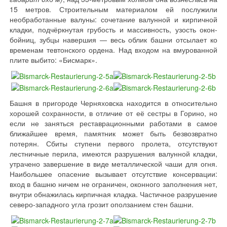
15 метров. Строительным материалом ей послужили
необработанные валуны: сочетание валунной и кирпичной
кладки, подчёркнутая грубость и массивность, узость окон-
бойниц, зубцы навершия — весь облик башни отсылает ко
временам тевтонского ордена. Над входом на вмурованной
плите выбито: «Бисмарк».
Башня в пригороде Черняховска находится в относительно
хорошей сохранности, в отличие от её сестры в Горино, но
если не заняться реставрационными работами в самое
ближайшее время, памятник может быть безвозвратно
потерян. Сбиты ступени первого пролета, отсутствуют
лестничные перила, имеются разрушения валунной кладки,
утрачено завершение в виде металлической чаши для огня.
Наибольшее опасение вызывает отсутствие консервации:
вход в башню ничем не ограничен, оконного заполнения нет,
внутри обнажилась кирпичная кладка. Частичное разрушение
северо-западного угла грозит оползанием стен башни.