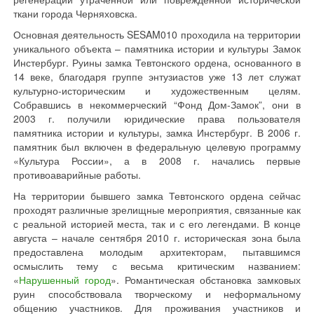
ткани города Черняховска.
Основная деятельность SESAM010 проходила на территории
уникального объекта – памятника истории и культуры Замок
Инстербург. Руины замка Тевтонского ордена, основанного в
14 веке, благодаря группе энтузиастов уже 13 лет служат
культурно-историческим и художественным целям.
Собравшись в некоммерческий “Фонд Дом-Замок”, они в
2003 г. получили юридические права пользователя
памятника истории и культуры, замка Инстербург. В 2006 г.
памятник был включен в федеральную целевую программу
«Культура России», а в 2008 г. начались первые
противоаварийные работы.
На территории бывшего замка Тевтонского ордена сейчас
проходят различные зрелищные мероприятия, связанные как
с реальной историей места, так и с его легендами. В конце
августа – начале сентября 2010 г. историческая зона была
предоставлена молодым архитекторам, пытавшимся
осмыслить тему с весьма критическим названием:
«
Нарушенный город
». Романтическая обстановка замковых
руин способствовала творческому и неформальному
общению участников. Для проживания участников и