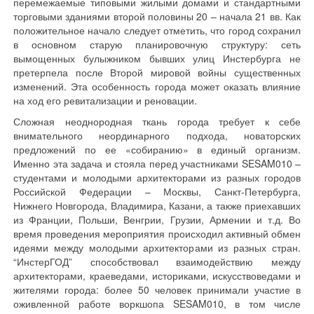
перемежаемые типовыми жилыми домами и стандартными
торговыми зданиями второй половины 20 – начала 21 вв. Как
положительное начало следует отметить, что город сохранил
в основном старую планировочную структуру: сеть
вымощенных булыжником бывших улиц Инстербурга не
претерпела после Второй мировой войны существенных
изменений. Эта особенность города может оказать влияние
на ход его ревитализации и реновации.
Сложная неоднородная ткань города требует к себе
внимательного неординарного подхода, новаторских
предложений по ее «собиранию» в единый организм.
Именно эта задача и стояла перед участниками SESAM010 –
студентами и молодыми архитекторами из разных городов
Российской Федерации – Москвы, Санкт-Петербурга,
Нижнего Новгорода, Владимира, Казани, а также приехавших
из Франции, Польши, Венгрии, Грузии, Армении и т.д. Во
время проведения мероприятия происходил активный обмен
идеями между молодыми архитекторами из разных стран.
“ИнстерГОД” способствовал взаимодействию между
архитекторами, краеведами, историками, искусствоведами и
жителями города: более 50 человек принимали участие в
оживленной работе воркшопа SESAM010, в том числе