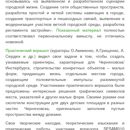
основываясь на выявленном и разработанном сценарии
городской жизни. Создание сети общественных пространств,
разработка простой и четкой системы навигации в городе,
создание транспортных и пешеходных связей, выявление и
модернизация участков ветхой городской среды, разработка
регламента застройки».
Показанный материал
полностью
соответствовал первоначальному замыслу, не отличаясь
новизной.
Практический воркшоп
(кураторы О.Акименко, А.Грищенко, А.
Сердюк и др.) видел свои задачи в том, чтобы создать
узнаваемые ориентиры, характерные для Черняховска/
Инстербурга, строительство конкретных объектов – малых
форм, придающих жизнь отдельным местам города,
создающим положительные импульсы разомкнутой
городской среде. Участниками практического воркшопа были
предложены интересные решения графических символов
места, указателей и других малых форм. Своими руками они
сколотили конструкции для двух детских площадок в разных
частях Черняховска, оригинально заполнив пустые
пространства между домами.
Свои творческие находки, теоретические изыскания и
практические работы участники воркшопа SESAM010