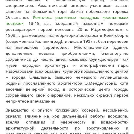
специалистов. Романтический интерес участников вызвал
скансен на Ведьминой горе вблизи небольшого городка
Ольштынек.
Комплекс различных народных крестьянских
построек
18-19 вв., собранный известным немецким
реставратором первой половины 20 в. Р.Детлефсеном, с
1909 г. размещался на территории зоопарка в Кенигсберге
(современный Калининград), и лишь в 1937 г. был перенесен
на нынешнюю территорию. Многочисленные здания,
дополненные новыми приобретениями, благополучно
сохранились до наших дней, комплекс функционирует как
музей народной архитектуры и этнографический парк.
Разочаровали всех окраины крупного промышленного центра
– города Ольштына, бывшего немецкого Алленштайна,
родины прославленного архитектора Э.Мендельсона, хотя
веселый вечерний поход в исторический центр города,
сохранившего свое очарование, несколько скрасил первое
неприятное впечатление.
Знакомство с опытом ближайших соседей, несомненно,
оказало влияние на ход дальнейшей работы воркшопа,
вселяя оптимизм и уверенность в возможностях
архитектурной деятельности по восстановлению и
регенерации утраченной или поврежденной исторической