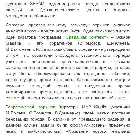
кураторов SESAM администрация города предоставила
актовый зал Детско-юношеского центра и комнаты
молодежного общежития.
Согласно предварительному замыслу, воркшоп включал
аналитическую и практическую части. Одна из символических
идей куратора программы «
Среда как контекст
» – Оскара
Мадеры и его соратников (В.Гомозов, Е.Малеева,
М.Валюженич, И.Саминская), была основана на утверждении
о том, что создатели очередного строительного периода
учитывали достижения предшественников и выражали
собственное отношение к ним в различных формах, которые
могут быть сформулированы как отрицание, забвение,
деконструкция, преемственность. Как показывает осмотр и
изучение городской среды, в предвоенное время
доминировала преемственность, в то время как в годы
советской власти культивировалось сознательное забвение.
Теоретический воркшоп
(кураторы МАР Studio; участники
М.Полева, С.Помелов, В.Домненко) своей целью поставил
реновацию города. В отличие от предыдущего задания, в
данном случае задачи были сформулированы предельно
четко и максималистски: «Создание нового генплана,