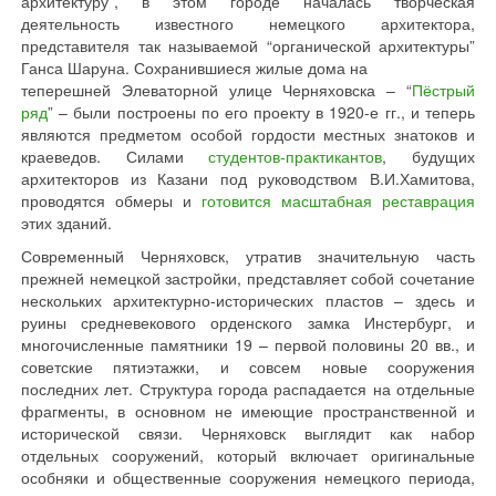
архитектуру”, в этом городе началась творческая
деятельность известного немецкого архитектора,
представителя так называемой “органической архитектуры”
Ганса Шаруна. Сохранившиеся жилые дома на
теперешней Элеваторной улице Черняховска – “
Пёстрый
ряд
” – были построены по его проекту в 1920-е гг., и теперь
являются предметом особой гордости местных знатоков и
краеведов. Силами
студентов-практикантов
, будущих
архитекторов из Казани под руководством В.И.Хамитова,
проводятся обмеры и
готовится масштабная реставрация
этих зданий.
Современный Черняховск, утратив значительную часть
прежней немецкой застройки, представляет собой сочетание
нескольких архитектурно-исторических пластов – здесь и
руины средневекового орденского замка Инстербург, и
многочисленные памятники 19 – первой половины 20 вв., и
советские пятиэтажки, и совсем новые сооружения
последних лет. Структура города распадается на отдельные
фрагменты, в основном не имеющие пространственной и
исторической связи. Черняховск выглядит как набор
отдельных сооружений, который включает оригинальные
особняки и общественные сооружения немецкого периода,