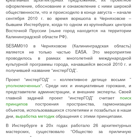
оформление, обоснование и ознакомление с ними широкой
общественности, что и происходило в конце августа – начале
сентября 2010 г. во время воркшопа в Черняховске –
бывшем Инстербурге, когда-то одном из крупнейших центров
Восточной Пруссии (ныне город находится на территории
Калининградской области РФ).
SESAM010 в Черняховске (Калининградская область)
является не только частью EASA. Это мероприятие
проводилось в рамках многолетней международной
культурной программы города, начавшейся весной 2010 г. и
получившей название “инстерГОД”.
Проект “инстерГОД” – коллективное детище восьми ”
уполномоченных
“. Среди них и инициативные горожане, и
представители администрации, и внешние эксперты. Своей
главной задачей проект “инстерГОД” считает
поиск
принципов
построения пространства, гармонизации
объектов, использовавшихся столетиями и позабытых в наши
дни,
выработка методик
обращения с этими принципами.
В Инстербурге в 20х годах работало 26 архитектурных
мастерских, существовало “Общество за приличную