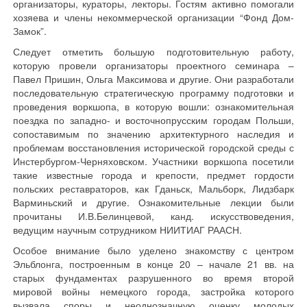
организаторы, кураторы, лекторы. Гостям активно помогали
хозяева и члены некоммерческой организации “Фонд Дом-
Замок”.
Следует отметить большую подготовительную работу,
которую провели организаторы проектного семинара –
Павел Пришин, Ольга Максимова и другие. Они разработали
последовательную стратегическую программу подготовки и
проведения воркшопа, в которую вошли: ознакомительная
поездка по западно- и восточнопрусским городам Польши,
сопоставимым по значению архитектурного наследия и
проблемам восстановления исторической городской среды с
Инстербургом-Черняховском. Участники воркшопа посетили
такие известные города и крепости, предмет гордости
польских реставраторов, как Гданьск, Мальборк, Лидзбарк
Варминьский и другие. Ознакомительные лекции были
прочитаны И.В.Белинцевой, канд. искусствоведения,
ведущим научным сотрудником НИИТИАГ РААСН.
Особое внимание было уделено знакомству с центром
Эльблонга, построенным в конце 20 – начале 21 вв. на
старых фундаментах разрушенного во время второй
мировой войны немецкого города, застройка которого
вызвала споры и неоднозначную оценку молодых