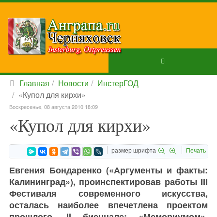
Главная
Новости
ИнстерГОД
«Купол для кирхи»
Воскресенье, 08 августа 2010 18:09
«Купол для кирхи»
размер шрифта
Печать
Евгения Бондаренко («Аргументы и факты:
Калининград»), проинспектировав работы III
Фестиваля современного искусства,
осталась наиболее впечетлена проектом
прошлого, II биеннале: «Мемориумом»