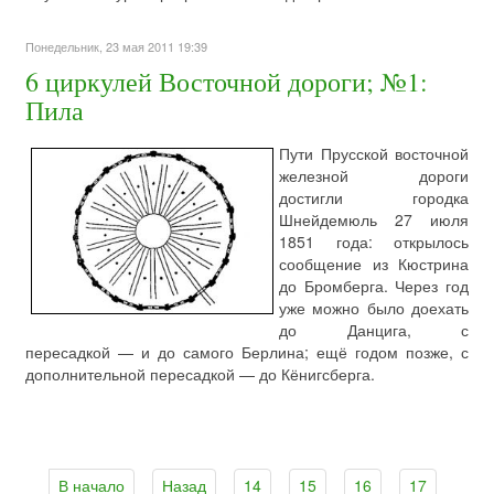
Понедельник, 23 мая 2011 19:39
6 циркулей Восточной дороги; №1:
Пила
Пути Прусской восточной
железной дороги
достигли городка
Шнейдемюль 27 июля
1851 года: открылось
сообщение из Кюстрина
до Бромберга. Через год
уже можно было доехать
до Данцига, с
пересадкой — и до самого Берлина; ещё годом позже, с
дополнительной пересадкой — до Кёнигсберга.
В начало
Назад
14
15
16
17