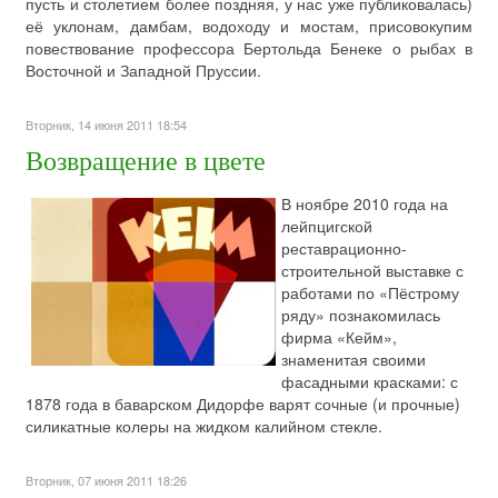
пусть и столетием более поздняя, у нас уже публиковалась)
её уклонам, дамбам, водоходу и мостам, присовокупим
повествование профессора Бертольда Бенеке о рыбах в
Восточной и Западной Пруссии.
Вторник, 14 июня 2011 18:54
Возвращение в цвете
В ноябре 2010 года на
лейпцигской
реставрационно-
строительной выставке с
работами по «Пёстрому
ряду» познакомилась
фирма «Кейм»,
знаменитая своими
фасадными красками: с
1878 года в баварском Дидорфе варят сочные (и прочные)
силикатные колеры на жидком калийном стекле.
Вторник, 07 июня 2011 18:26