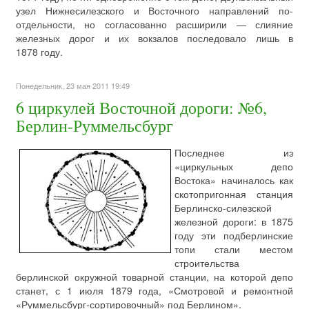
узел Нижнесилезского и Восточного направлений по-
отдельности, но согласованно расширили — слияние
железных дорог и их вокзалов последовало лишь в
1878 году.
Понедельник, 23 мая 2011 19:49
6 циркулей Восточной дороги: №6,
Берлин-Руммельсбург
Последнее из
«циркульных депо
Востока» начиналось как
скотопригонная станция
Берлинско-силезской
железной дороги: в 1875
году эти подберлинские
топи стали местом
строительства
берлинской окружной товарной станции, на которой депо
станет, с 1 июля 1879 года, «Смотровой и ремонтной
«Руммельсбург-сортировочный» под Берлином».