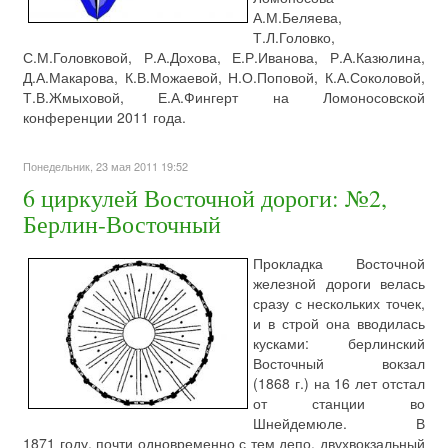
А.М.Беляева,
Т.Л.Головко,
С.М.Головковой, Р.А.Дохова, Е.Р.Иванова, Р.А.Казюлина,
Д.А.Макарова, К.В.Можаевой, Н.О.Поповой, К.А.Соколовой,
Т.В.Жмыховой, Е.А.Фингерт на Ломоносовской
конференции 2011 года.
Понедельник, 23 мая 2011 19:52
6 циркулей Восточной дороги: №2,
Берлин-Восточный
Прокладка Восточной
железной дороги велась
сразу с нескольких точек,
и в строй она вводилась
кусками: берлинский
Восточный вокзал
(1868 г.) на 16 лет отстал
от станции во
Шнейдемюле. В
1871 году, почти одновременно с тем депо, двухвокзальный