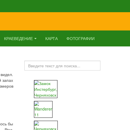
КРАЕВЕДЕНИЕ
КАРТА
ФОТОГРАФИИ
Искать...
 видел.
й запах
азмеров
лось бы
е… Речь