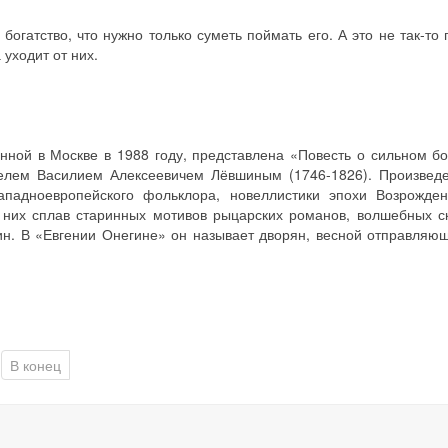
богатство, что нужно только суметь поймать его. А это не так-то 
уходит от них.
анной в Москве в 1988 году, представлена «Повесть о сильном б
телем Василием Алексеевичем Лёвшиным (1746-1826). Произведе
падноевропейского фольклора, новеллистики эпохи Возрожден
 них сплав старинных мотивов рыцарских романов, волшебных с
н. В «Евгении Онегине» он называет дворян, весной отправляю
В конец