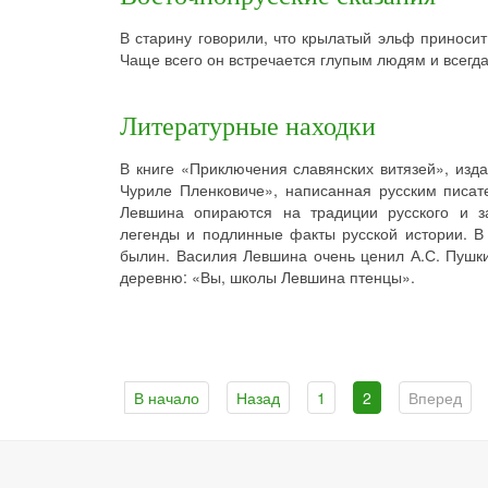
В старину говорили, что крылатый эльф приносит 
Чаще всего он встречается глупым людям и всегда 
Литературные находки
В книге «Приключения славянских витязей», изд
Чуриле Пленковиче», написанная русским писа
Левшина опираются на традиции русского и за
легенды и подлинные факты русской истории. В
былин. Василия Левшина очень ценил А.С. Пушки
деревню: «Вы, школы Левшина птенцы».
В начало
Назад
1
2
Вперед