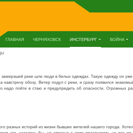
ГЛАВНАЯ
ЧЕРНЯХОВСК
ИНСТЕРБУРГ
ВОЙНА
ды
о замерзшей реке шли люди в белых одеждах. Такую одежду он уже
а навстречу обозу. Ветер подул с реки, и сразу появился знакомы
то надо пойти в стаю и предупредить об опасности. Огромных р
ого разных историй из жизни бывших жителей нашего города. Хоте
тория эта, казалось бы, не связана с этим праздником, но все ж