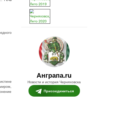
медного
Анграпа.ru
истине
Новости и история Черняховска
 миром,
Присоединиться
лонение