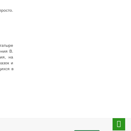
просто.
огатыре
ния В.
ия, на
казок и
щихся в