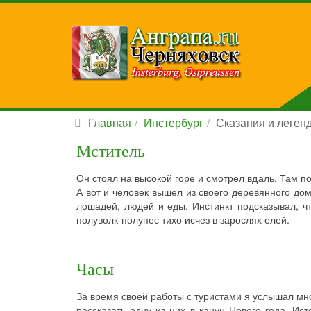
Главная
Инстербург
Сказания и леген
Мститель
Он стоял на высокой горе и смотрел вдаль. Там п
А вот и человек вышел из своего деревянного дом
лошадей, людей и еды. Инстинкт подсказывал, ч
полуволк-полупес тихо исчез в зарослях елей.
Часы
За время своей работы с туристами я услышал мн
рассказать одну из них в канун Нового года. Ис