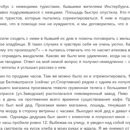
тобус с немецкими туристами, бывшими жителями Инстербурга
авно подружившихся с немцами. Площадь быстро опустела. Кто-т
ко туристов, которые пытались сориентироваться. К ним и подо
ие, что в помощи они не нуждаются, и мы договорились, что я 
сили сходить с ними в бывший их дом и помочь поговорить с жиль
е кладбище. В таких случаях я чувствую себя не очень уютно. Ка
ему это произошло?» – я пытаюсь отвечать что-то насчет атеизма 
и оправдать вандализм. Каково же было мое удивление, когда на о
е гвоздики. Ответ на мой немой вопрос я получил немедленно – о
у могилы я услышал рассказ о нем.
н по продаже часов. Там же можно было их и отремонтировать. 
це Беловштрассе (сейчас ул.Спортивная) рядом с одним из попул
ашего магазина проезжала тяжело груженная телега с большими 
трассе (ул.Заводская) располагался пивоваренный завод. Пиво 
я в день на протяжении всего времени существования кафе. П
ого был мой дед. Проезжая мимо магазина, лошадь, тянувшая т
ла морду в сторону витрины с часами. Выходил мой дед и давал е
ние. Однажды дедушка был занят с клиентом и попросил меня – 
 часы пробили ровно 12. Выбежав на улицу, я увидел над собой о
 смотрела на кусок хлеба в моих руках и ждала. Я же онемел от 