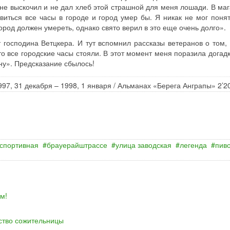
не выскочил и не дал хлеб этой страшной для меня лошади. В маг
виться все часы в городе и город умер бы. Я никак не мог понят
ород должен умереть, однако свято верил в это еще очень долго».
 господина Ветцкера. И тут вспомнил рассказы ветеранов о том, 
то все городские часы стояли. В этот момент меня поразила догад
ну». Предсказание сбылось!
997, 31 декабря – 1998, 1 января / Альманах «Берега Анграпы» 2’2
 спортивная
брауерайштрассе
улица заводская
легенда
пив
м!
йство сожительницы