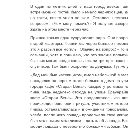
В один из летних дней в наш город въехал ав
встречающих гостей было немало черняховцев, д
на такси, кто-то ушел пешком. Осталось несколь
вопросом: «Чем могу помочь?» Я получил заверен
ждать на этом месте через час.
Пришла только одна супружеская пара. Они попро
старой квартиры. Пошли мы через бывшее немецко
это я разрыл все могилы. Обычно на вопрос: «Поч
сознании, хотя и понимаю, что это жалкие попытк
бывших могил среди хаоса лежали три ярко-красны
спутников. Там был похоронен их дедушка. Тут же 
«Дед мой был часовщиком, имел небольшой магази
находился на первом этаже большого дома на ули
городе кафе «Старая Вена». Каждое утро мимо н
пива, ведь недалеко отсюда на улице Брауерайш
кафе «Старая Вена». Это продолжалось изо дн
происходил еще один ритуал, участником котор
пивом, останавливалась и в ожидании поворачива
хлеба, после чего лошадь продолжала свое движе
был маленьким мальчиком – дать хлеб лошади. Все
морду лошади с невероятно большими зубами. Она