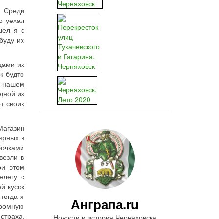
. Среди
о уехал
шел я с
буду их
цами их
к будто
в нашем
дной из
т своих
Магазин
ярных в
бочками
везли в
ри этом
елегу с
й кусок
тогда я
Анграпа.ru
громную
страха.
Новости и история Черняховска