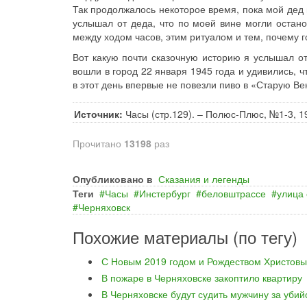
Так продолжалось некоторое время, пока мой дед 
услышал от деда, что по моей вине могли остано
между ходом часов, этим ритуалом и тем, почему г
Вот какую почти сказочную историю я услышал от
вошли в город 22 января 1945 года и удивились, ч
в этот день впервые не повезли пиво в «Старую Ве
Источник:
Часы (стр.129). – Полюс-Плюс, №1-3, 1
Прочитано
13198
раз
Опубликовано в
Сказания и легенды
Теги
Часы
Инстербург
беловштрассе
улица
Черняховск
Похожие материалы (по тегу)
С Новым 2019 годом и Рождеством Христовы
В пожаре в Черняховске закоптило квартиру
В Черняховске будут судить мужчину за уби