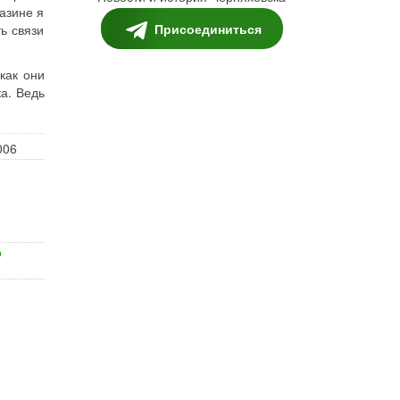
азине я
Присоединиться
ь связи
как они
ка. Ведь
006
о