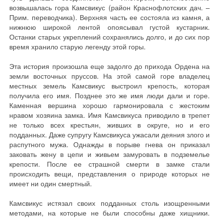
возвышалась гора Камсвикус (район Краснофлотских дач. –
Прим. переводчика). Верхняя часть ее состояла из камня, а
нижнюю широкой лентой опоясывал густой кустарник.
Останки старых укреплений сохранялись долго, и до сих пор
время хранило старую легенду этой горы.
Эта история произошла еще задолго до прихода Ордена на
земли восточных пруссов. На этой самой горе владелец
местных земель Камсвикус выстроил крепость, которая
получила его имя. Позднее это же имя люди дали и горе.
Каменная вершина хорошо гармонировала с жестоким
нравом хозяина замка. Имя Камсвикуса приводило в трепет
не только всех крестьян, живших в округе, но и его
подданных. Даже супругу Камсвикуса ужасали деяния злого и
распутного мужа. Однажды в порыве гнева он приказал
заковать жену в цепи и живьем замуровать в подземелье
крепости. После ее страшной смерти в замке стали
происходить вещи, представления о природе которых не
имеет ни один смертный.
Камсвикус истязал своих подданных столь изощренными
методами, на которые не были способны даже хищники.