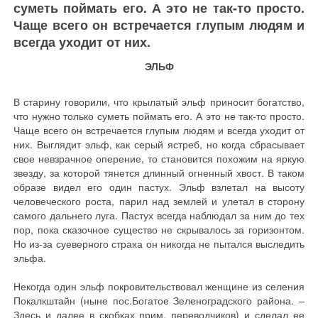
суметь поймать его. А это не так-то просто.
Чаще всего он встречается глупым людям и
всегда уходит от них.
ЭЛЬФ
В старину говорили, что крылатый эльф приносит богатство,
что нужно только суметь поймать его. А это не так-то просто.
Чаще всего он встречается глупым людям и всегда уходит от
них. Выглядит эльф, как серый ястреб, но когда сбрасывает
свое невзрачное оперение, то становится похожим на яркую
звезду, за которой тянется длинный огненный хвост. В таком
образе видел его один пастух. Эльф взлетал на высоту
человеческого роста, парил над землей и улетал в сторону
самого дальнего луга. Пастух всегда наблюдал за ним до тех
пор, пока сказочное существо не скрывалось за горизонтом.
Но из-за суеверного страха он никогда не пытался выследить
эльфа.
Некогда один эльф покровительствовал женщине из селения
Покалкштайн (ныне пос.Богатое Зеленоградского района. –
Здесь и далее в скобках прим. переводчиков) и сделал ее