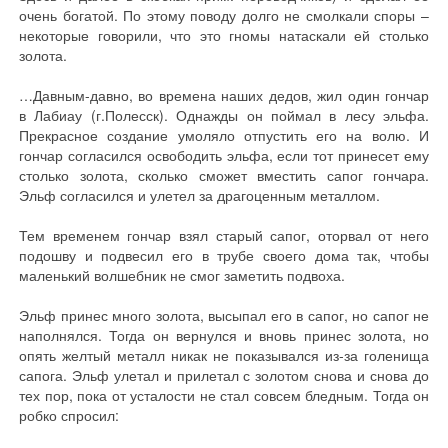
очень богатой. По этому поводу долго не смолкали споры –
некоторые говорили, что это гномы натаскали ей столько
золота.
…Давным-давно, во времена наших дедов, жил один гончар
в Лабиау (г.Полесск). Однажды он поймал в лесу эльфа.
Прекрасное создание умоляло отпустить его на волю. И
гончар согласился освободить эльфа, если тот принесет ему
столько золота, сколько сможет вместить сапог гончара.
Эльф согласился и улетел за драгоценным металлом.
Тем временем гончар взял старый сапог, оторвал от него
подошву и подвесил его в трубе своего дома так, чтобы
маленький волшебник не смог заметить подвоха.
Эльф принес много золота, высыпал его в сапог, но сапог не
наполнялся. Тогда он вернулся и вновь принес золота, но
опять желтый металл никак не показывался из-за голенища
сапога. Эльф улетал и прилетал с золотом снова и снова до
тех пор, пока от усталости не стал совсем бледным. Тогда он
робко спросил: