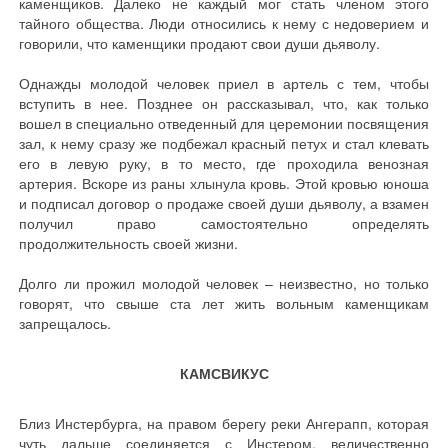
каменщиков. Далеко не каждый мог стать членом этого
тайного общества. Люди относились к нему с недоверием и
говорили, что каменщики продают свои души дьяволу.
Однажды молодой человек приел в артель с тем, чтобы
вступить в нее. Позднее он рассказывал, что, как только
вошел в специально отведенный для церемонии посвящения
зал, к нему сразу же подбежал красный петух и стал клевать
его в левую руку, в то место, где проходила венозная
артерия. Вскоре из раны хлынула кровь. Этой кровью юноша
и подписал договор о продаже своей души дьяволу, а взамен
получил право самостоятельно определять
продолжительность своей жизни.
Долго ли прожил молодой человек – неизвестно, но только
говорят, что свыше ста лет жить вольным каменщикам
запрещалось.
КАМСВИКУС
Близ Инстербурга, на правом берегу реки Ангерапп, которая
чуть дальше соединяется с Инстером, величественно