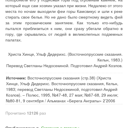
который еще сам хозяин указал при жизни. Недалеко от этого
места по ночам выходили феи горы Камсвикус и шли к реке
стирать свое белье. Но не дано было смертному видеть фей
за этим прозаическим занятием. Как только кто-нибудь
пытался приблизиться к ним, они сразу убегали обратно в
гору, где скрывались от людей в великолепных подземных
палатах.
Христа Хинце, Ульф Дидерихс. (Восточнопрусские сказания.
Кельн, 1983.)
Перевод Светланы Недосекиной. Подготовил Андрей Козлов.
Источник:
Восточнопрусские сказания (стр.38) (Христа
Хинце, Ульф Дидерихс. Восточнопрусские сказания, Кельн,
1983; перевод Светланы Недосекиной, подготовил Андрей
Козлов). – Полюс, 1995, №47-48, 27 мая; №67-68, 29 июля;
№80-81, 9 сентября / Альманах «Берега Анграпы» 2’2006
Прочитано
12126
раз
Опубликовано в
Сказания и легенды