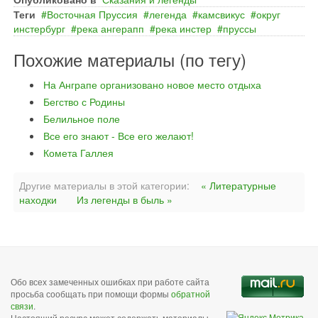
Теги
Восточная Пруссия
легенда
камсвикус
округ
инстербург
река ангерапп
река инстер
пруссы
Похожие материалы (по тегу)
На Анграпе организовано новое место отдыха
Бегство с Родины
Белильное поле
Все его знают - Все его желают!
Комета Галлея
Другие материалы в этой категории:
« Литературные
находки
Из легенды в быль »
Обо всех замеченных ошибках при работе сайта
просьба сообщать при помощи формы
обратной
связи
.
Настоящий ресурс может содержать материалы