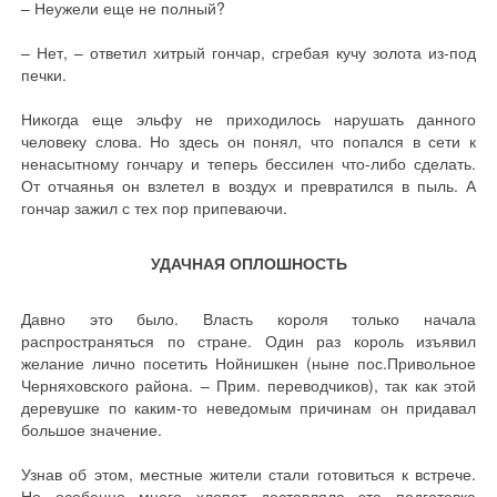
– Неужели еще не полный?
– Нет, – ответил хитрый гончар, сгребая кучу золота из-под
печки.
Никогда еще эльфу не приходилось нарушать данного
человеку слова. Но здесь он понял, что попался в сети к
ненасытному гончару и теперь бессилен что-либо сделать.
От отчаянья он взлетел в воздух и превратился в пыль. А
гончар зажил с тех пор припеваючи.
УДАЧНАЯ ОПЛОШНОСТЬ
Давно это было. Власть короля только начала
распространяться по стране. Один раз король изъявил
желание лично посетить Нойнишкен (ныне пос.Привольное
Черняховского района. – Прим. переводчиков), так как этой
деревушке по каким-то неведомым причинам он придавал
большое значение.
Узнав об этом, местные жители стали готовиться к встрече.
Но особенно много хлопот доставляла эта подготовка