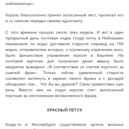
нойнишкенцы».
Король благосклонно принял исписанный лист, прочитал его
и со смехом передал своему адъютанту.
С того времени прошло около трех недель. И вот в один
прекрасный день почтовая лодка (тогда почту в Нойнишкен
перевозили по воде) доставила старосте перевод на 150
марок, отправителем которых, к огромному изумлению всех,
было финансовое управление короля в Берлине. На
почтовой карточке для получения денег вверху было
аккуратно выведено: «В соответствии со счетом портного за
сшитый фрак». Только сейчас удивленный староста
соизволил заглянуть в карман своего фрака и с досадой
обнаружил там… Что бы вы думали? Свою приветствен ную
речь. Вместо нее он отдал королю счет, выписанный
портным за изготовление великолепного фрака.
КРАСНЫЙ ПЕТУХ
Когда-то в Инстербурге существовала артель вольных