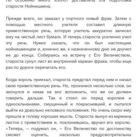
старосте Нойнишкена.
Прежде всего, он заказал у портного новый фрак. Затем с
помощью местного учителя составил длинную
приветственную речь, которую учитель аккуратно записал
ему на чистый лист бумаги. И теперь староста усиленно учил
эту речь. Нужно сказать, что он был настоящим
нойнишкенцем и, конечно же, к назначенному дню не доучил
ее до конца. Собираясь на встречу с Его Величеством,
староста сунул лист во внутренний карман фрака, чтобы еще
раз по дороге перечитать его.
Когда король приехал, староста предстал перед ним и начал
свою приветственную речь. Но, произнеся несколько слов, он
запнулся и никак не мог вспомнить, что же он должен
говорить дальше. Так и стоял он перед королем и
односельчанами, смущенный и покрасневший, и пытался
выйти из довольно неловкого положения. Но очень скоро ему
пришла в голову хорошая мысль. Староста вынул из кармана
листок с приветствием и, поклонившись, вручил его королю.
«Теперь, – подумал он, – Его Величество по достоинству
сможет оценить, насколько предусмотрительны