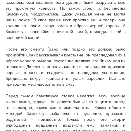
Казалось, разгневанные боги должны были разрушить всю
эту проклятую крепость. Но замок стоял, а бесчинства
Камсвикуса продолжались. Даже умершая жена не могла
найти покоя. В свое время муж проклял ее, и теперь она
ходила по ночам вокруг замка в образе черной коровы. А
Камсвикус, знавшийся с нечистой силой, приходил к ней в
виде дикой кошки.
После его смерти (рано или поздно это должно было
произойти), как рассказывали крестьяне, он преследовал их в
образе черного рыцаря, постоянно щелкавшего бичом над их
головами. Далеко за полночь многие из них видали призраки
черных коровы и всадника, не нашедших успокоения,
бродивших вокруг крепости в густых зарослях. Все это
приводило местных жителей в ужас.
Перед сыном Камсвикуса стояла нелегкая, если вообще
выполнимая, задача – он должен был как-то защитить народ
от кошмаров, связанных с именем отца. Каким образом
молодой Камсвикус избавился от пугающих призраков
родителей – неизвестно. Только после его смерти
благодарные подданные воздвигли ему памятник и
похоронили его у подножья горы под огромным камнем, на