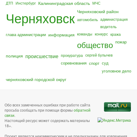
Калининградская область
ДТП
Инстербург
МЧС
Черняховский район
Черняховск
администрация
автомобиль
водитель
команды
конкурс
глава администрации
информация
кража
общество
пожар
полиция
происшествие
сергей булычев
прокуратура
соревнования
суд
спорт
уголовное дело
черняховский городской округ
Обо всех замеченных ошибках при работе сайта
просьба сообщать при помощи формы
обратной
связи
.
Настоящий ресурс может содержать материалы
18+.
Проект является некоммерческим и не предназначен для извлечения