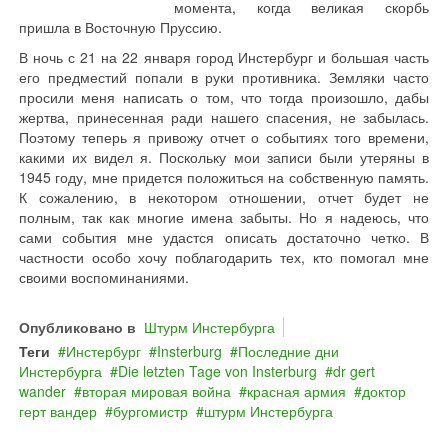
момента, когда великая скорбь
пришла в Восточную Пруссию.
В ночь с 21 на 22 января город Инстербург и большая часть
его предместий попали в руки противника. Земляки часто
просили меня написать о том, что тогда произошло, дабы
жертва, принесенная ради нашего спасения, не забылась.
Поэтому теперь я привожу отчет о событиях того времени,
какими их видел я. Поскольку мои записи были утеряны в
1945 году, мне придется положиться на собственную память.
К сожалению, в некотором отношении, отчет будет не
полным, так как многие имена забыты. Но я надеюсь, что
сами события мне удастся описать достаточно четко. В
частности особо хочу поблагодарить тех, кто помогал мне
своими воспоминаниями.
Опубликовано в
Штурм Инстербурга
Теги
Инстербург
Insterburg
Последние дни
Инстербурга
Die letzten Tage von Insterburg
dr gert
wander
вторая мировая война
красная армия
доктор
герт вандер
бургомистр
штурм Инстербурга