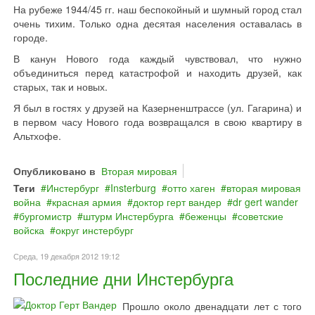
На рубеже 1944/45 гг. наш беспокойный и шумный город стал
очень тихим. Только одна десятая населения оставалась в
городе.
В канун Нового года каждый чувствовал, что нужно
объединиться перед катастрофой и находить друзей, как
старых, так и новых.
Я был в гостях у друзей на Казерненштрассе (ул. Гагарина) и
в первом часу Нового года возвращался в свою квартиру в
Альтхофе.
Опубликовано в
Вторая мировая
Теги
Инстербург
Insterburg
отто хаген
вторая мировая
война
красная армия
доктор герт вандер
dr gert wander
бургомистр
штурм Инстербурга
беженцы
советские
войска
округ инстербург
Среда, 19 декабря 2012 19:12
Последние дни Инстербурга
Прошло около двенадцати лет с того