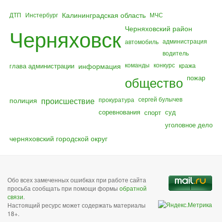
Калининградская область
ДТП
Инстербург
МЧС
Черняховский район
Черняховск
администрация
автомобиль
водитель
команды
конкурс
глава администрации
информация
кража
общество
пожар
полиция
происшествие
сергей булычев
прокуратура
соревнования
суд
спорт
уголовное дело
черняховский городской округ
Обо всех замеченных ошибках при работе сайта
просьба сообщать при помощи формы
обратной
связи
.
Настоящий ресурс может содержать материалы
18+.