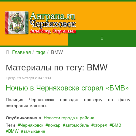
Главная
tags
BMW
Материалы по тегу: BMW
Среда, 29 октября 2014 19:41
Ночью в Черняховске сгорел «БМВ»
Полиция Черняховска проводит проверку по факту
возгорания машины.
Опубликовано в
Новости города и района
Теги
Черняховск
пожар
автомобиль
сгорел
БМВ
BMW
замыкание